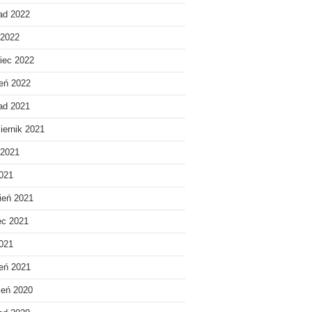
pad 2022
 2022
iec 2022
eń 2022
pad 2021
iernik 2021
 2021
021
ień 2021
ec 2021
2021
eń 2021
ień 2020