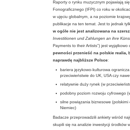
Raporty o rynku muzycznym pojawiają si
Fonograficznego (IFPI) co roku w okolic
w ujęciu globalnym, a na poziomie krajowy
publikacje na ten temat. Jest to jednak t
w ogóle nie jest analizowana na szersz
Investitionen und Zahlungen an ihre Künst
Payments to their Artists”) jest wyjątkowo
pewności przenieść na polskie realia,
naprawdę najbliższe Polsce
:
bariera językowo-kulturowa ogranicza
przeciwieństwie do UK, USA czy nawet
relatywnie duży rynek (w przeciwieńs
podobny poziom rozwoju cyfrowego (w
silne powiązania biznesowe (polskimi 
Niemiec)
Badacze przeprowadzili ankiety wśród naj
skupili się na analizie inwestycji środków