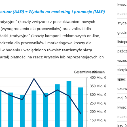
kwiec
pertuar (A&R) + Wydatki na marketing i promocję (M&P)
marz
tradycyjne” (koszty związane z poszukiwaniem nowych
stycz
 (wynagrodzenia dla pracowników) oraz zaliczki dla
grudz
atki „tradycyjne” (koszty kampanii reklamowych on-line,
listo
rodzenia dla pracowników i marketingowe koszty dla
i w badaniu uwzględniono również
tantiemy/opłaty
paźdz
wartał) płatności na rzecz Artystów lub reprezentujących ich
wrzes
sierp
lipiec
czerw
maj 2
kwiec
marz
luty 