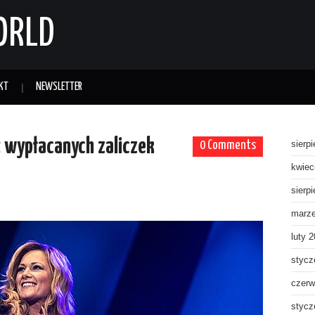
ORLD
KT
NEWSLETTER
 wypłacanych zaliczek
0 Comments
sierp
kwiec
sierp
marz
luty 
stycz
czerw
stycz