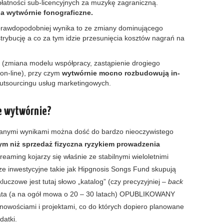
płatności sub-licencyjnych za muzykę zagraniczną.
na wytwórnie fonograficzne.
prawdopodobniej wynika to ze zmiany dominującego
trybucję a co za tym idzie przesunięcia kosztów nagrań na
 (zmiana modelu współpracy, zastąpienie drogiego
on-line), przy czym
wytwórnie mocno rozbudowują in-
tsourcingu usług marketingowych.
łe wytwórnie?
kowanymi wynikami można dość do bardzo nieoczywistego
zym niż sprzedaż fizyczna ryzykiem prowadzenia
streaming kojarzy się właśnie ze stabilnymi wieloletnimi
sze inwestycyjne takie jak Hipgnosis Songs Fund skupują
luczowe jest tutaj słowo „katalog” (czy precyzyjniej –
back
4 lata (a na ogół mowa o 20 – 30 latach) OPUBLIKOWANY
 nowościami i projektami, co do których dopiero planowane
datki.