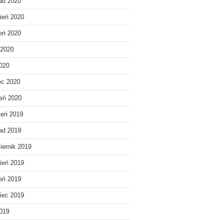
pad 2020
ień 2020
ień 2020
 2020
020
ec 2020
eń 2020
ień 2019
pad 2019
iernik 2019
ień 2019
ień 2019
iec 2019
019