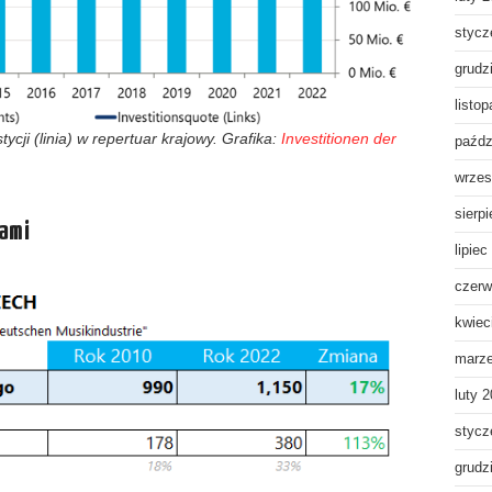
stycz
grudz
listo
ycji (linia) w repertuar krajowy. Grafika:
Investitionen der
paźdz
wrzes
sierp
kami
lipiec
czerw
kwiec
marz
luty 
stycz
grudz