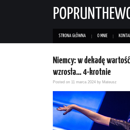
POPRUNTHEW
STRONA GŁÓWNA
O MNIE
KONTA
Niemcy: w dekadę wartość
wzrosła… 4-krotnie
Posted on
11 marca 2024
by
Mateusz