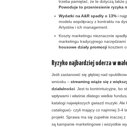
trzeba pamiętać, że te dotyczą także 
Powoduje to przeniesienie ryzyka 
Wydatki na A&R spadły o 13%
i naj
modelu współpracy z kontraktu na dys
Artystów i ich management.
Koszty marketingu nieznacznie spadły
marketingu tradycyjnego narzędziami 
housowe działy promocji
kosztem ou
Ryzyko najbardziej uderza w ma
Jeśli zastanowić się głębiej nad opubli
wniosku –
streaming wiąże się z więks
działalności
. Jest to kontrintuicyjne, bo 
wpływami i właśnie dlatego wielkie fundu
katalogi największych gwiazd muzyki. Ale k
catalogue
)- czyli mający co najmniej 3-
projekt. Sprawa ma się zupełnie inaczej z
są kampanie marketingowe i wszystkie wy