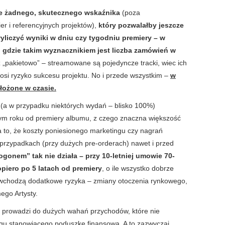
ze żadnego, skutecznego wskaźnika
(poza
r i referencyjnych projektów),
który pozwalałby jeszcze
yliczyć wyniki w dniu czy tygodniu premiery – w
, gdzie takim wyznacznikiem jest liczba zamówień w
eż „pakietowo” – streamowane są pojedyncze tracki, wiec ich
osi ryzyko sukcesu projektu. No i przede wszystkim –
w
łożone w czasie.
(a w przypadku niektórych wydań – blisko 100%)
ym roku od premiery albumu, z czego znaczna większość
 to, że koszty poniesionego marketingu czy nagrań
 przypadkach (przy dużych pre-orderach) nawet i przed
gonem” tak nie działa – przy 10-letniej umowie 70-
piero po 5 latach od premiery
, o ile wszystko dobrze
rę wchodzą dodatkowe ryzyka – zmiany otoczenia rynkowego,
ego Artysty.
i prowadzi do dużych wahań przychodów, które nie
ogu stanowiącego poduszkę finansową. A to zazwyczaj