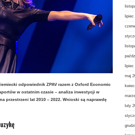
listo
lipiec
czerw
stycz
listo
paźdz
lipiec
maj 2
niemiecki odpowiednik ZPAV razem z Oxford Economic
kwiec
aportów w ostatnim czasie – analiza inwestycji w
marz
a przestrzeni lat 2010 – 2022. Wnioski są naprawdę
luty 
stycz
muzykę
grudz