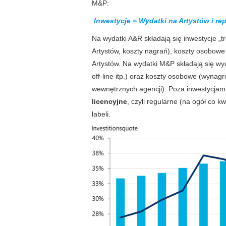
M&P:
Inwestycje = Wydatki na Artystów i re
Na wydatki A&R składają się inwestycje „
Artystów, koszty nagrań), koszty osobowe
Artystów. Na wydatki M&P składają się wyd
off-line itp.) oraz koszty osobowe (wynag
wewnętrznych agencji). Poza inwestycjam
licencyjne
, czyli regularne (na ogół co k
labeli.