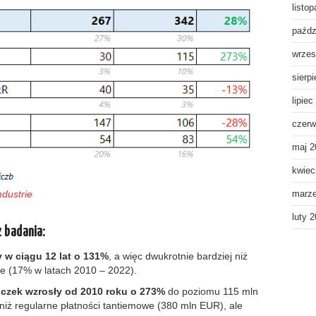
listo
paźdz
wrzes
sierp
lipiec
czerw
maj 2
kwiec
ndustrie
marz
luty 
z badania:
y w ciągu 12 lat o 131%
, a więc dwukrotnie bardziej niż
e (17% w latach 2010 – 2022).
liczek wzrosły od 2010 roku o 273%
do poziomu 115 mln
niż regularne płatności tantiemowe (380 mln EUR), ale