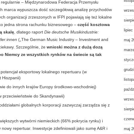
listo
ę regularnie – Międzynarodowa Federacja Przemysłu
ach marca wypuszcza dość szczegółową analizę przychodów
wrzes
ch organizacji zrzeszonych w IFPI pojawiają się też lokalne
sierp
ylko jedna strona rachunku biznesowego –
część kosztowa
lipiec
ą skalę
, dlatego raport
Die deutsche Musikindustrie:
ler:innen
(„The German Music Industry – Investment and
maj 2
 ciekawy. Szczególnie, że
wnioski można z dużą dozą
marz
 bo Niemcy ze wszystkich rynków na świecie są tak
stycz
grudz
 potencjał eksportowy lokalnego repertuaru (w
 Hiszpanii)
listo
twie do innych krajów Europy środkowo-wschodniej)
paźdz
 przeciwieństwie do Skandynawii)
wrzes
oddziałami globalnych korporacji zazwyczaj zarządza się z
sierp
czerw
większych wytwórni niemieckich (66% pokrycia rynku) i
 w nowy repertuar. Inwestycje zdefiniowali jako sumę A&R i
maj 2