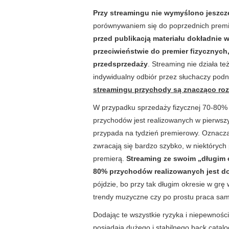
Przy streamingu nie wymyślono jeszc
porównywaniem się do poprzednich premie
przed publikacją materiału dokładnie w
przeciwieństwie do premier fizycznych
przedsprzedaży
. Streaming nie działa t
indywidualny odbiór przez słuchaczy podn
streamingu przychody są znacząco roz
W przypadku sprzedaży fizycznej 70-80% 
przychodów jest realizowanych w pierwsz
przypada na tydzień premierowy. Oznacza
zwracają się bardzo szybko, w niektórych
premierą.
Streaming ze swoim „długim o
80% przychodów realizowanych jest do
pójdzie, bo przy tak długim okresie w g
trendy muzyczne czy po prostu praca sam
Dodając te wszystkie ryzyka i niepewnośc
posiadają dużego i stabilnego back catal