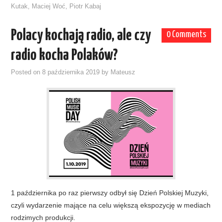
Kutak
,
Maciej Woć
,
Piotr Kabaj
Polacy kochają radio, ale czy
0 Comments
radio kocha Polaków?
Posted on
8 października 2019
by
Mateusz
1 października po raz pierwszy odbył się Dzień Polskiej Muzyki,
czyli wydarzenie mające na celu większą ekspozycję w mediach
rodzimych produkcji.