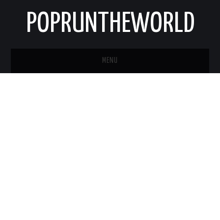
POPRUNTHEWORLD
MENU
STRONA GŁÓWNA
O MNIE
KONTAKT
NEWSLETTER