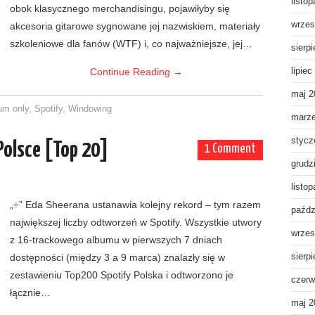
listo
obok klasycznego merchandisingu, pojawiłyby się
wrzes
akcesoria gitarowe sygnowane jej nazwiskiem, materiały
szkoleniowe dla fanów (WTF) i, co najważniejsze, jej…
sierp
Continue Reading
→
lipiec
maj 2
um only
,
Spotify
,
Windowing
marz
stycz
Polsce [Top 20]
1 Comment
grudz
listo
„÷” Eda Sheerana ustanawia kolejny rekord – tym razem
paźdz
największej liczby odtworzeń w Spotify. Wszystkie utwory
wrzes
z 16-trackowego albumu w pierwszych 7 dniach
dostępności (między 3 a 9 marca) znalazły się w
sierp
zestawieniu Top200 Spotify Polska i odtworzono je
czerw
łącznie…
maj 2