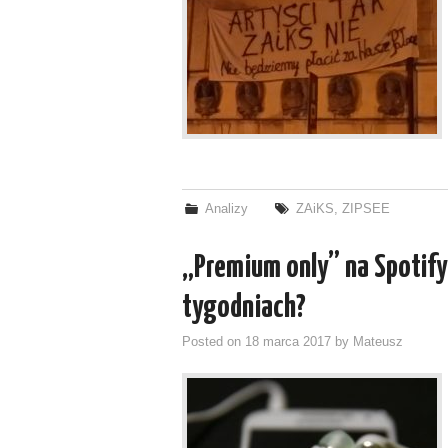
Analizy
ZAiKS
,
ZIPSEE
„Premium only” na Spotify
tygodniach?
Posted on
18 marca 2017
by
Mateusz