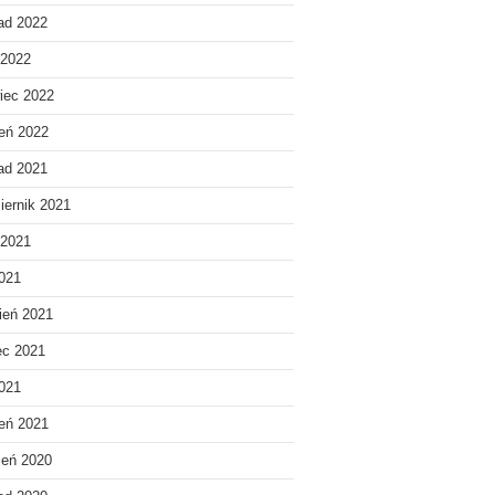
pad 2022
 2022
iec 2022
eń 2022
pad 2021
iernik 2021
 2021
021
ień 2021
ec 2021
2021
eń 2021
ień 2020