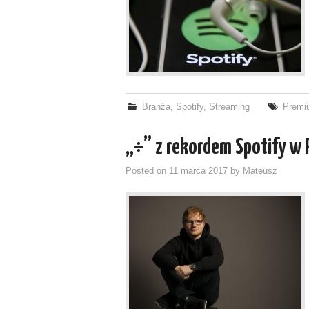
Branża
,
Spotify
,
Streaming
Premi
„÷” z rekordem Spotify w 
Posted on
11 marca 2017
by
Mateusz