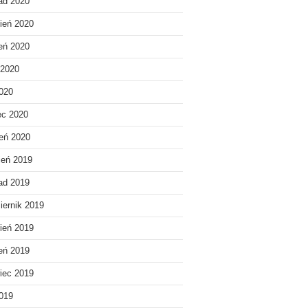
pad 2020
ień 2020
ień 2020
 2020
020
ec 2020
eń 2020
ień 2019
pad 2019
iernik 2019
ień 2019
ień 2019
iec 2019
019