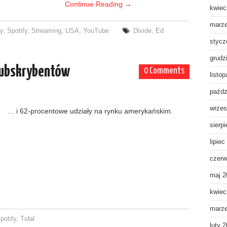
Continue Reading
→
kwiec
marz
y
,
Spotify
,
Streaming
,
USA
,
YouTube
Divide
,
Ed
stycz
grudz
subskrybentów
0 Comments
listo
paźdz
wrzes
… i 62-procentowe udziały na rynku amerykańskim.
sierp
lipiec
czerw
maj 2
kwiec
marz
potify
,
Tidal
luty 