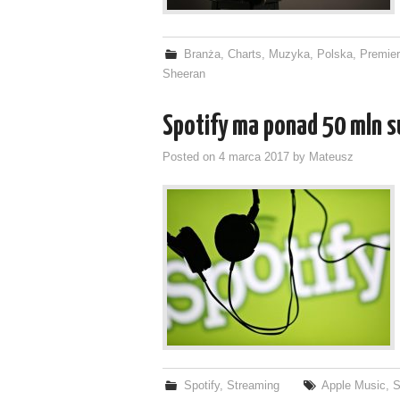
Branża
,
Charts
,
Muzyka
,
Polska
,
Premier
Sheeran
Spotify ma ponad 50 mln 
Posted on
4 marca 2017
by
Mateusz
Spotify
,
Streaming
Apple Music
,
S