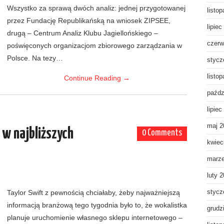
Wszystko za sprawą dwóch analiz: jednej przygotowanej
listo
przez Fundację Republikańską na wniosek ZIPSEE,
lipiec
drugą – Centrum Analiz Klubu Jagiellońskiego –
czerw
poświęconych organizacjom zbiorowego zarządzania w
Polsce. Na tezy…
stycz
listo
Continue Reading
→
paźdz
lipiec
maj 2
 w najbliższych
0 Comments
kwiec
marz
luty 
Taylor Swift z pewnością chciałaby, żeby najważniejszą
stycz
informacją branżową tego tygodnia było to, że wokalistka
grudz
planuje uruchomienie własnego sklepu internetowego –