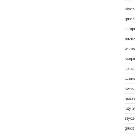
stycz
grudz
listo
paźdz
wrzes
sierp
lipiec
czerw
kwiec
marz
luty 
stycz
grudz