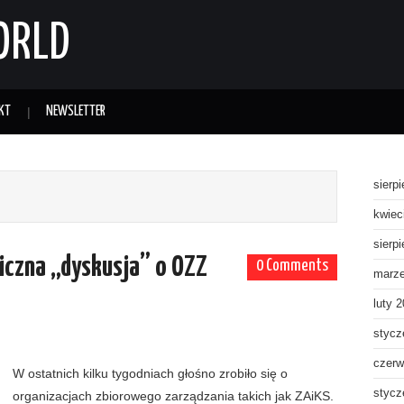
ORLD
KT
NEWSLETTER
sierp
kwiec
sierp
bliczna „dyskusja” o OZZ
0 Comments
marz
luty 
stycz
czerw
W ostatnich kilku tygodniach głośno zrobiło się o
stycz
organizacjach zbiorowego zarządzania takich jak ZAiKS.