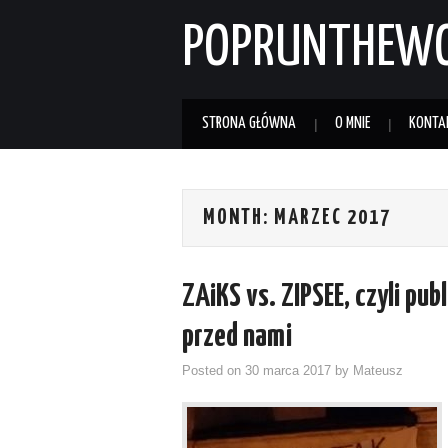
POPRUNTHEW
STRONA GŁÓWNA
O MNIE
KONTA
MONTH:
MARZEC 2017
ZAiKS vs. ZIPSEE, czyli pu
przed nami
Posted on
30 marca 2017
by
Mateusz