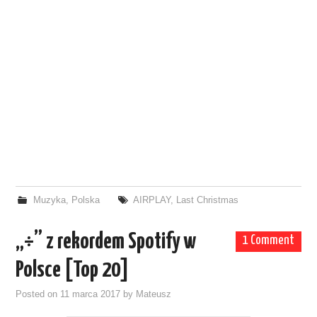
Muzyka
,
Polska
AIRPLAY
,
Last Christmas
„÷” z rekordem Spotify w
1 Comment
Polsce [Top 20]
Posted on
11 marca 2017
by
Mateusz