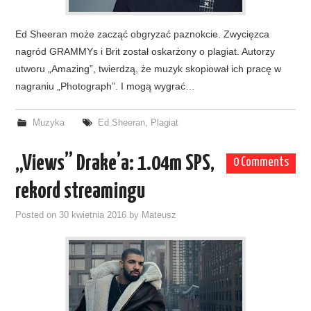
Ed Sheeran może zacząć obgryzać paznokcie. Zwycięzca
nagród GRAMMYs i Brit został oskarżony o plagiat. Autorzy
utworu „Amazing”, twierdzą, że muzyk skopiował ich pracę w
nagraniu „Photograph”. I mogą wygrać…
Muzyka
Ed Sheeran
,
Plagiat
„Views” Drake’a: 1.04m SPS,
0 Comments
rekord streamingu
Posted on
30 kwietnia 2016
by
Mateusz