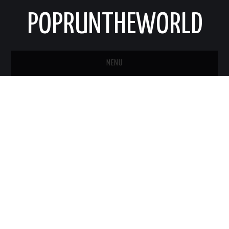
POPRUNTHEWORLD
MENU
STRONA GŁÓWNA
O MNIE
KONTAKT
NEWSLETTER