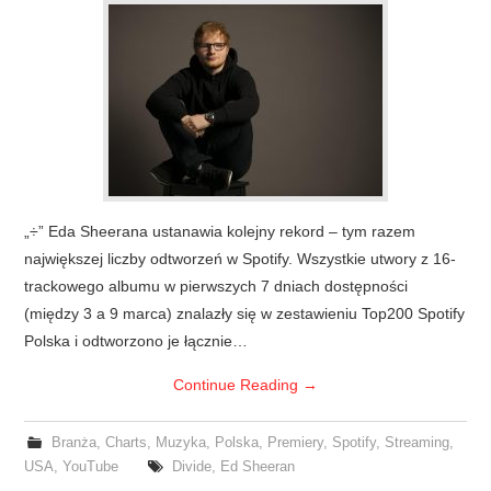
„÷” Eda Sheerana ustanawia kolejny rekord – tym razem
największej liczby odtworzeń w Spotify. Wszystkie utwory z 16-
trackowego albumu w pierwszych 7 dniach dostępności
(między 3 a 9 marca) znalazły się w zestawieniu Top200 Spotify
Polska i odtworzono je łącznie…
Continue Reading
→
Branża
,
Charts
,
Muzyka
,
Polska
,
Premiery
,
Spotify
,
Streaming
,
USA
,
YouTube
Divide
,
Ed Sheeran