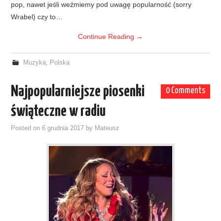
pop, nawet jeśli weźmiemy pod uwagę popularność (sorry
Wrabel) czy to…
Continue Reading
→
Muzyka
,
Polska
Najpopularniejsze piosenki
0 Comments
świąteczne w radiu
Posted on
6 grudnia 2017
by
Mateusz