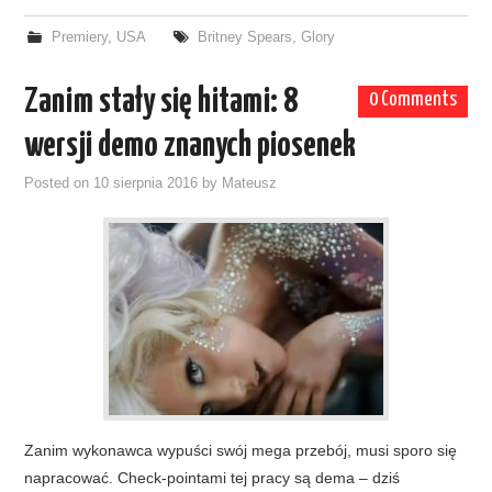
Premiery
,
USA
Britney Spears
,
Glory
Zanim stały się hitami: 8
0 Comments
wersji demo znanych piosenek
Posted on
10 sierpnia 2016
by
Mateusz
Zanim wykonawca wypuści swój mega przebój, musi sporo się
napracować. Check-pointami tej pracy są dema – dziś