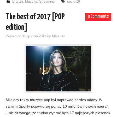
Branża
,
Muzyka
,
Streaming
covid-19
The best of 2017 [POP
0 Comments
edition]
Posted on
31 grudnia 2017
by
Mateusz
Mijający rok w muzyce pop był naprawdę bardzo udany. W
samym Spotify pojawiło się ponad 10 milionów nowych nagrań
– nic dziwnego, że trudno wybrać było 17 najlepszych piosenek