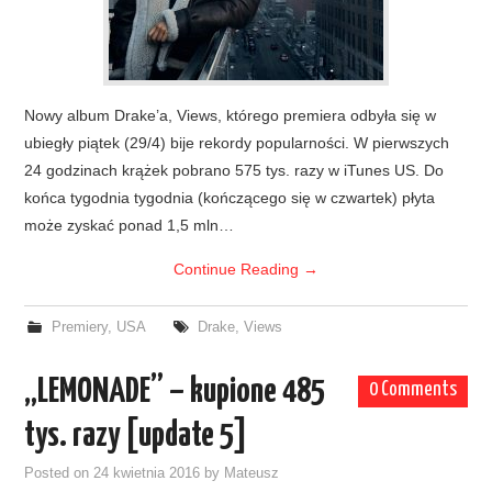
Nowy album Drake’a, Views, którego premiera odbyła się w
ubiegły piątek (29/4) bije rekordy popularności. W pierwszych
24 godzinach krążek pobrano 575 tys. razy w iTunes US. Do
końca tygodnia tygodnia (kończącego się w czwartek) płyta
może zyskać ponad 1,5 mln…
Continue Reading
→
Premiery
,
USA
Drake
,
Views
„LEMONADE” – kupione 485
0 Comments
tys. razy [update 5]
Posted on
24 kwietnia 2016
by
Mateusz