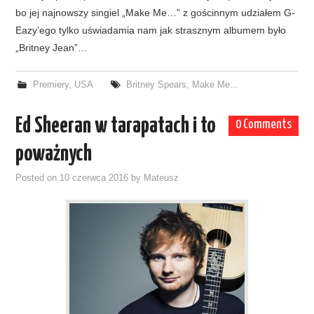
bo jej najnowszy singiel „Make Me…” z gościnnym udziałem G-
Eazy’ego tylko uświadamia nam jak strasznym albumem było
„Britney Jean”…
Premiery
,
USA
Britney Spears
,
Make Me...
Ed Sheeran w tarapatach i to
0 Comments
poważnych
Posted on
10 czerwca 2016
by
Mateusz