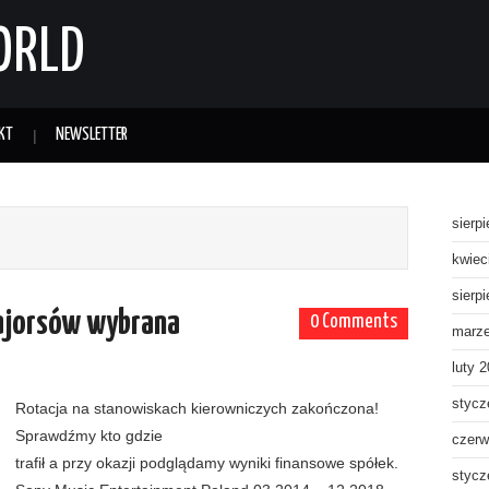
ORLD
KT
NEWSLETTER
sierp
kwiec
sierp
ajorsów wybrana
0 Comments
marz
luty 
stycz
Rotacja na stanowiskach kierowniczych zakończona!
Sprawdźmy kto gdzie
czerw
trafił a przy okazji podglądamy wyniki finansowe spółek.
stycz