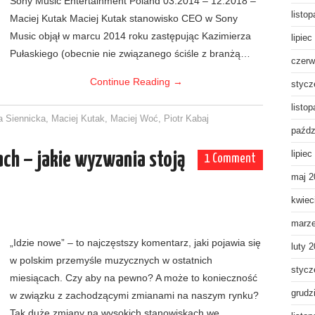
Sony Music Entertainment Poland 03.2014 – 12.2018 –
listo
Maciej Kutak Maciej Kutak stanowisko CEO w Sony
Music objął w marcu 2014 roku zastępując Kazimierza
lipiec
Pułaskiego (obecnie nie związanego ściśle z branżą…
czerw
Continue Reading
→
stycz
listo
a Siennicka
,
Maciej Kutak
,
Maciej Woć
,
Piotr Kabaj
paźdz
ch – jakie wyzwania stoją
lipiec
1 Comment
maj 2
kwiec
marz
„Idzie nowe” – to najczęstszy komentarz, jaki pojawia się
luty 
w polskim przemyśle muzycznych w ostatnich
stycz
miesiącach. Czy aby na pewno? A może to konieczność
grudz
w związku z zachodzącymi zmianami na naszym rynku?
Tak duże zmiany na wysokich stanowiskach we