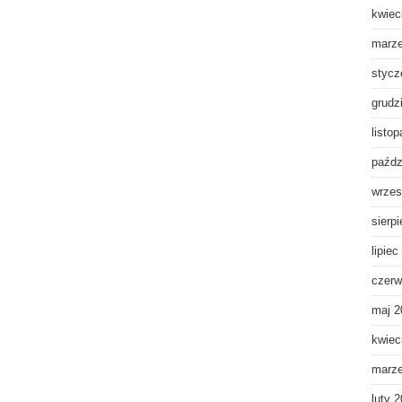
kwiec
marz
stycz
grudz
listo
paźdz
wrzes
sierp
lipiec
czerw
maj 2
kwiec
marz
luty 