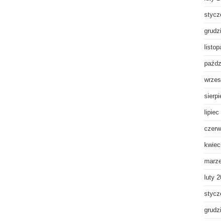
stycz
grudz
listo
paźdz
wrzes
sierp
lipiec
czerw
kwiec
marz
luty 
stycz
grudz