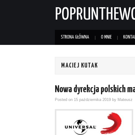
POPRUNTHEW
STRONA GŁÓWNA
O MNIE
KONTA
MACIEJ KUTAK
Nowa dyrekcja polskich m
Posted on
15 października 2019
by
Mateusz