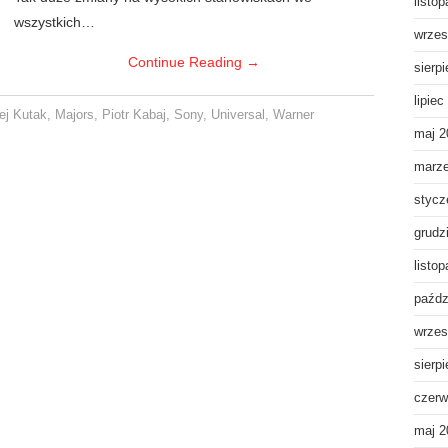
listo
wszystkich…
wrzes
Continue Reading
→
sierp
lipiec
ej Kutak
,
Majors
,
Piotr Kabaj
,
Sony
,
Universal
,
Warner
maj 2
marz
stycz
grudz
listo
paźdz
wrzes
sierp
czerw
maj 2