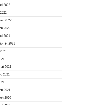
pad 2022
 2022
iec 2022
eń 2022
pad 2021
iernik 2021
 2021
021
ień 2021
ec 2021
2021
eń 2021
ień 2020