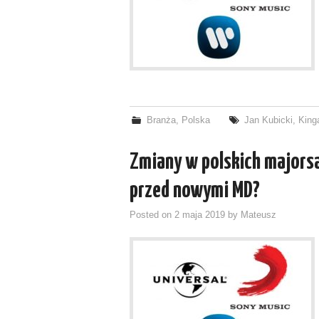
Branża
,
Polska
Jan Kubicki
,
King
Zmiany w polskich majorsa
przed nowymi MD?
Posted on
2 maja 2019
by
Mateusz