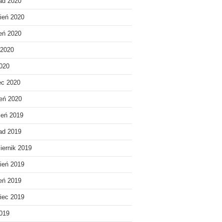
pad 2020
ień 2020
ień 2020
 2020
020
ec 2020
eń 2020
ień 2019
pad 2019
iernik 2019
ień 2019
ień 2019
iec 2019
019