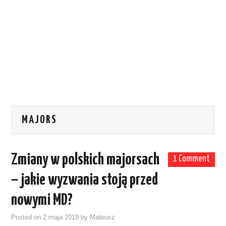
MAJORS
Zmiany w polskich majorsach
1 Comment
– jakie wyzwania stoją przed
nowymi MD?
Posted on
2 maja 2019
by
Mateusz