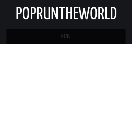
POPRUNTHEWORLD
MENU
STRONA GŁÓWNA
O MNIE
KONTAKT
NEWSLETTER