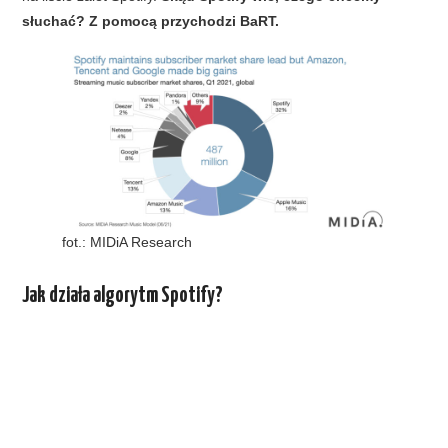
słuchać? Z pomocą przychodzi BaRT.
fot.: MIDiA Research
Jak działa algorytm Spotify?