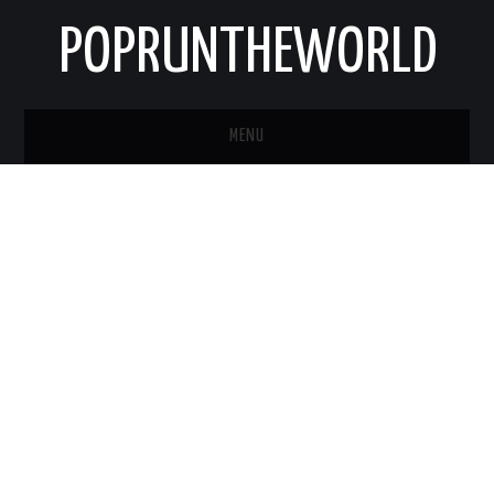
POPRUNTHEWORLD
MENU
STRONA GŁÓWNA
O MNIE
KONTAKT
NEWSLETTER