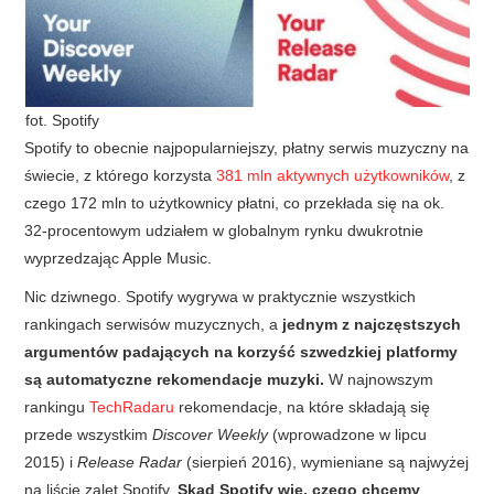
fot. Spotify
Spotify to obecnie najpopularniejszy, płatny serwis muzyczny na
świecie, z którego korzysta
381 mln aktywnych użytkowników
, z
czego 172 mln to użytkownicy płatni, co przekłada się na ok.
32-procentowym udziałem w globalnym rynku dwukrotnie
wyprzedzając Apple Music.
Nic dziwnego. Spotify wygrywa w praktycznie wszystkich
rankingach serwisów muzycznych, a
jednym z najczęstszych
argumentów padających na korzyść szwedzkiej platformy
są automatyczne rekomendacje muzyki.
W najnowszym
rankingu
TechRadaru
rekomendacje, na które składają się
przede wszystkim
Discover Weekly
(wprowadzone w lipcu
2015) i
Release Radar
(sierpień 2016), wymieniane są najwyżej
na liście zalet Spotify.
Skąd Spotify wie, czego chcemy