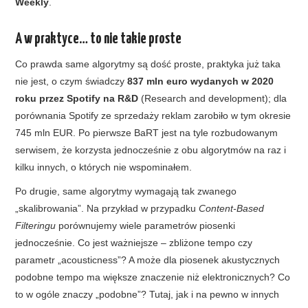
Weekly
.
A w praktyce… to nie takie proste
Co prawda same algorytmy są dość proste, praktyka już taka
nie jest, o czym świadczy
837 mln euro wydanych w 2020
roku przez Spotify na R&D
(Research and development); dla
porównania Spotify ze sprzedaży reklam zarobiło w tym okresie
745 mln EUR. Po pierwsze BaRT jest na tyle rozbudowanym
serwisem, że korzysta jednocześnie z obu algorytmów na raz i
kilku innych, o których nie wspominałem.
Po drugie, same algorytmy wymagają tak zwanego
„skalibrowania”. Na przykład w przypadku
Content-Based
Filteringu
porównujemy wiele parametrów piosenki
jednocześnie. Co jest ważniejsze – zbliżone tempo czy
parametr „acousticness”? A może dla piosenek akustycznych
podobne tempo ma większe znaczenie niż elektronicznych? Co
to w ogóle znaczy „podobne”? Tutaj, jak i na pewno w innych