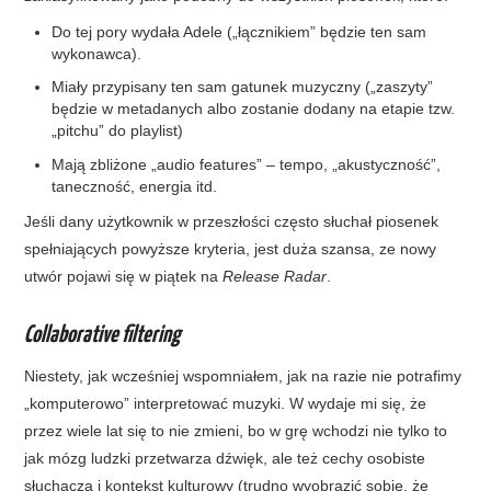
Do tej pory wydała Adele („łącznikiem” będzie ten sam
wykonawca).
Miały przypisany ten sam gatunek muzyczny („zaszyty”
będzie w metadanych albo zostanie dodany na etapie tzw.
„pitchu” do playlist)
Mają zbliżone „audio features” – tempo, „akustyczność”,
taneczność, energia itd.
Jeśli dany użytkownik w przeszłości często słuchał piosenek
spełniających powyższe kryteria, jest duża szansa, ze nowy
utwór pojawi się w piątek na
Release Radar
.
Collaborative filtering
Niestety, jak wcześniej wspomniałem, jak na razie nie potrafimy
„komputerowo” interpretować muzyki. W wydaje mi się, że
przez wiele lat się to nie zmieni, bo w grę wchodzi nie tylko to
jak mózg ludzki przetwarza dźwięk, ale też cechy osobiste
słuchacza i kontekst kulturowy (trudno wyobrazić sobie, że