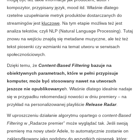
kompozytor, przypisany język, mood itd. Właśnie dlatego
rzetelne uzupełnianie metryk produktów dostarczanych do
streamingów jest
kluczowe
. Na tym etapie możliwa też jest
analiza tekstów, czyli NLP (Natural Language Processing). Tutaj
znowu na wejściu znajdą się metadane muzyczne, ale też też
tekst piosenki czy wzmianki na temat utworu w serwisach
społecznościowych.
Dzięki temu, że
Content-Based Filtering
bazuje na
obiektywnych parametrach, które w pełni przypisuje
komputer, może być stosowany nawet na utworach
jeszcze nie opublikowanyc
h. Właśnie dlatego idealnie nadaje
się w przypadku rekomendacji nowości w dniu premiery – na
przykład na personalizowanej playliście
Release Radar
.
W uproszczeniu działanie algorytmu opartego o
content-Based
Filtering
w „Radarze premier” może wyglądać tak. Jeśli swoją
premierę ma nowy utwór Adele, to automatycznie zostanie on
zaklasyfikowany jako podobny do wszystkich piosenek, które: