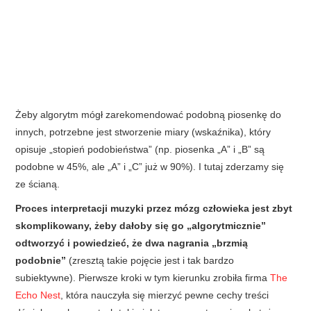
Żeby algorytm mógł zarekomendować podobną piosenkę do
innych, potrzebne jest stworzenie miary (wskaźnika), który
opisuje „stopień podobieństwa” (np. piosenka „A” i „B” są
podobne w 45%, ale „A” i „C” już w 90%). I tutaj zderzamy się
ze ścianą.
Proces interpretacji muzyki przez mózg człowieka jest zbyt
skomplikowany, żeby dałoby się go „algorytmicznie”
odtworzyć i powiedzieć, że dwa nagrania „brzmią
podobnie”
(zresztą takie pojęcie jest i tak bardzo
subiektywne). Pierwsze kroki w tym kierunku zrobiła firma
The
Echo Nest
, która nauczyła się mierzyć pewne cechy treści