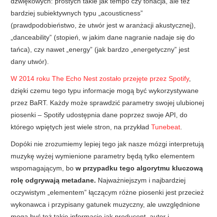
dźwiękowych: prostych takie jak tempo czy tonacja, ale też
bardziej subiektywnych typu „acousticness”
(prawdpodobieństwo, że utwór jest w aranżacji akustycznej),
„danceability” (stopień, w jakim dane nagranie nadaje się do
tańca), czy nawet „energy” (jak bardzo „energetyczny” jest
dany utwór).
W 2014 roku The Echo Nest zostało przejęte przez Spotify
,
dzięki czemu tego typu informacje mogą być wykorzystywane
przez BaRT. Każdy może sprawdzić parametry swojej ulubionej
piosenki – Spotify udostępnia dane poprzez swoje API, do
którego wpiętych jest wiele stron, na przykład
Tunebeat
.
Dopóki nie zrozumiemy lepiej tego jak nasze mózgi interpretują
muzykę wyżej wymienione parametry będą tylko elementem
wspomagającym, bo
w przypadku tego algorytmu kluczową
rolę odgrywają metadane.
Najważniejszym i najbardziej
oczywistym „elementem” łączącym różne piosenki jest przecież
wykonawca i przypisany gatunek muzyczny, ale uwzględnione
mogą być też takie informacje jak producent, autor i