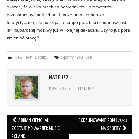
okazać, że wielka machina pośredników i promotorów
przestanie być potrzebna. I może brzmi to bardzo
futurystycznie, ale patrząc na tempo prac taki scenariusz jest
jak najbardziej możliwy już w kolejnej dekadzie. Czy to już pora
zmieniać pracę?
New Tech
,
Spotify
Spotify
,
YouTube
MATEUSZ
MORE POSTS
LINKEDIN
Post
ADRIAN CIEPICHAŁ
PODSUMOWANIE ROKU 2021
navigation
ZOSTAJE MD WARNER MUSIC
NA SPOTIFY
POLAND