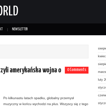
ORLD
KT
NEWSLETTER
sierp
kwiec
sierp
 czyli amerykańska wojna o
0 Comments
marz
luty 
stycz
czerw
Po kilkunastu latach spadku, globalny przemysł
stycz
muzyczny w końcu wychodzi na plus. Wszyscy się z tego