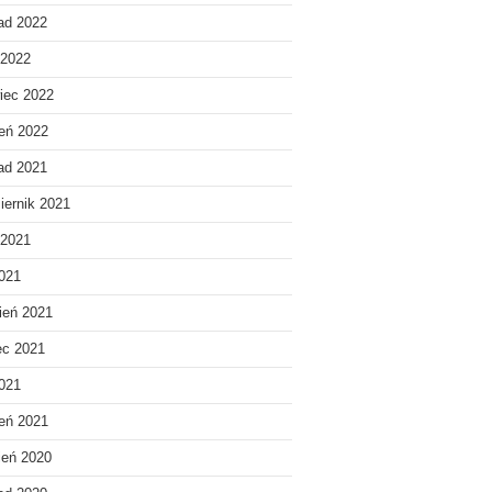
pad 2022
 2022
iec 2022
eń 2022
pad 2021
iernik 2021
 2021
021
ień 2021
ec 2021
2021
eń 2021
ień 2020