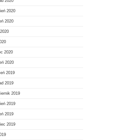
pad 2020
ień 2020
ień 2020
 2020
020
ec 2020
eń 2020
ień 2019
pad 2019
iernik 2019
ień 2019
ień 2019
iec 2019
019