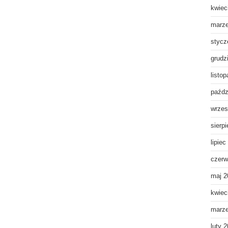
kwiec
marz
stycz
grudz
listo
paźdz
wrzes
sierp
lipiec
czerw
maj 2
kwiec
marz
luty 