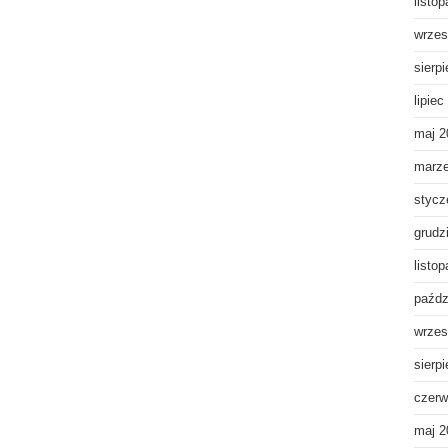
listo
wrzes
sierp
lipiec
maj 2
marz
stycz
grudz
listo
paźdz
wrzes
sierp
czerw
maj 2