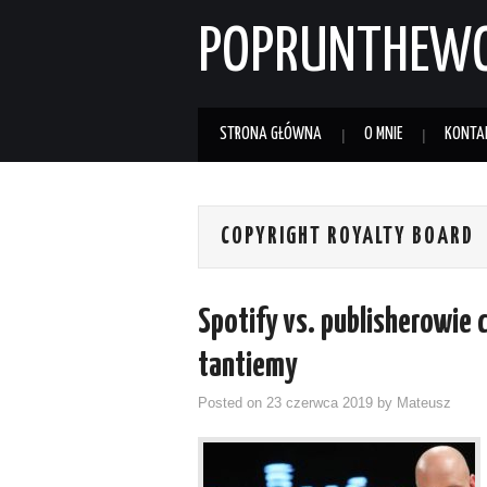
POPRUNTHEW
STRONA GŁÓWNA
O MNIE
KONTA
COPYRIGHT ROYALTY BOARD
Spotify vs. publisherowie
tantiemy
Posted on
23 czerwca 2019
by
Mateusz