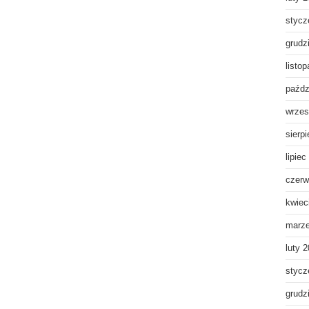
stycz
grudz
listo
paźdz
wrzes
sierp
lipiec
czerw
kwiec
marz
luty 
stycz
grudz