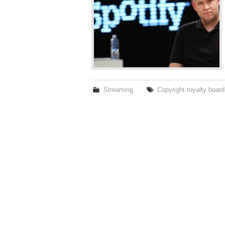
Streaming
Copyright royalty board