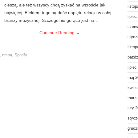
cieszą, ale też wszyscy chcą zyskać na wzroście jak
listo
najwięcej. Efektem tego są dość napięte relacje w całej
lipiec
branży muzycznej. Szczególnie gorąco jest na…
czerw
Continue Reading
→
stycz
listo
,
nmpa
,
Spotify
paźdz
lipiec
maj 2
kwiec
marz
luty 
stycz
grudz