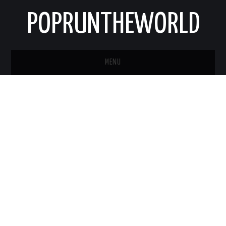
POPRUNTHEWORLD
MENU
STRONA GŁÓWNA
O MNIE
KONTAKT
NEWSLETTER