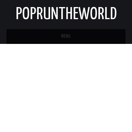
POPRUNTHEWORLD
MENU
STRONA GŁÓWNA
O MNIE
KONTAKT
NEWSLETTER