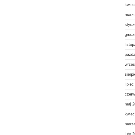
kwiec
marz
stycz
grudz
listo
paźdz
wrzes
sierp
lipiec
czerw
maj 2
kwiec
marz
luty 