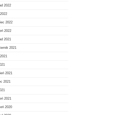
pad 2022
 2022
iec 2022
eń 2022
pad 2021
iernik 2021
 2021
021
ień 2021
ec 2021
2021
eń 2021
ień 2020