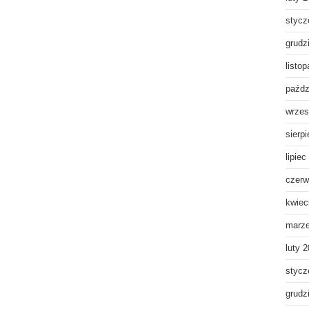
stycz
grudz
listo
paźdz
wrzes
sierp
lipiec
czerw
kwiec
marz
luty 
stycz
grudz