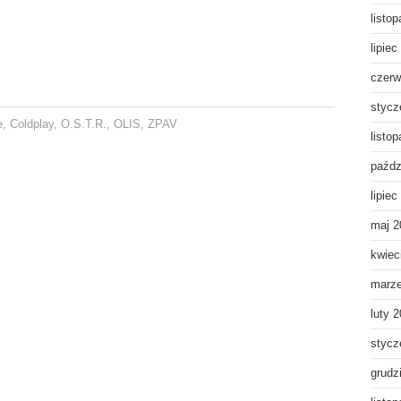
listo
lipiec
czerw
stycz
e
,
Coldplay
,
O.S.T.R.
,
OLIS
,
ZPAV
listo
paźdz
lipiec
maj 2
kwiec
marz
luty 
stycz
grudz