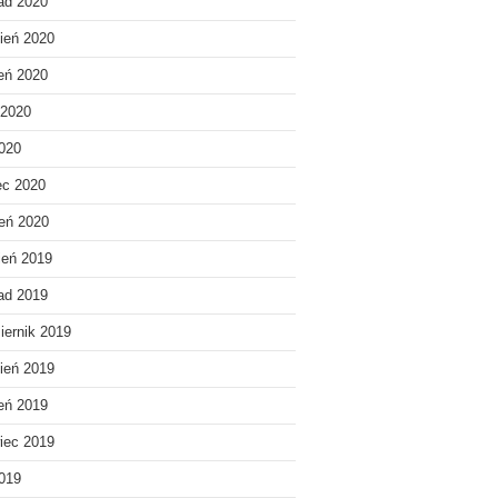
pad 2020
ień 2020
ień 2020
 2020
020
ec 2020
eń 2020
ień 2019
pad 2019
iernik 2019
ień 2019
ień 2019
iec 2019
019