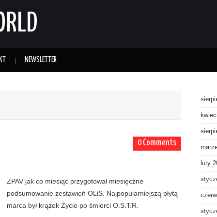
ORLD
KT
NEWSLETTER
sierp
kwiec
sierp
0 Comments
marz
luty 
stycz
ZPAV jak co miesiąc przygotował miesięczne
podsumowanie zestawień OLiS. Najpopularniejszą płytą
czerw
marca był krążek Życie po śmierci O.S.T.R.
stycz