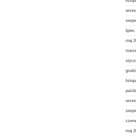
listo
wrzes
sierp
lipiec
maj 2
marz
stycz
grudz
listo
paźdz
wrzes
sierp
czerw
maj 2