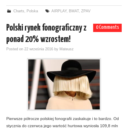
Charts
,
Polska
AIRPLAY
,
BMAT
,
ZPAV
Polski rynek fonograficzny z
0 Comments
ponad 20% wzrostem!
Posted on
22 września 2016
by
Mateusz
Pierwsze półrocze polskiej fonografii zaskakuje i to bardzo. Od
stycznia do czerwca jego wartość hurtowa wyniosła 109,8 mln