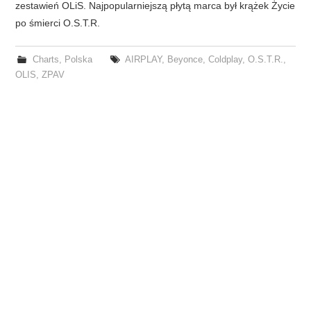
zestawień OLiS. Najpopularniejszą płytą marca był krążek Życie
po śmierci O.S.T.R.
Charts
,
Polska
AIRPLAY
,
Beyonce
,
Coldplay
,
O.S.T.R.
,
OLIS
,
ZPAV