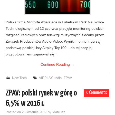
Polska firma MicroBe działająca w Lubelskim Park Naukowo-
Technologicznym od 12 czerwca przejęła monitoring polskich
rozgłośni radiowych oraz telewizji muzycznych zlecany przez
Związek Producentów Audio-Video. Wyniki monitoringu są
podstawą polskiej listy Airplay Top100 – do tej pory jej
przygotowaniem zajmował się…
Continue Reading
→
New Tech
AIRPLAY
,
radio
,
ZPAV
ZPAV: polski rynek w górę o
0 Comments
6,5% w 2016 r.
Posted on
28 kwietnia 2017
by
Mateusz