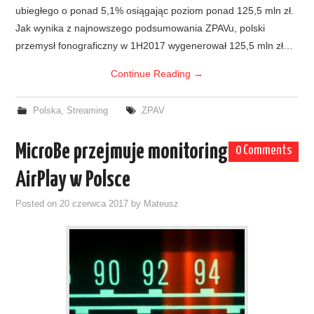
ubiegłego o ponad 5,1% osiągając poziom ponad 125,5 mln zł.
Jak wynika z najnowszego podsumowania ZPAVu, polski
przemysł fonograficzny w 1H2017 wygenerował 125,5 mln zł…
Continue Reading
→
Polska
,
Streaming
ZPAV
MicroBe przejmuje monitoring
0 Comments
AirPlay w Polsce
Posted on
20 czerwca 2017
by
Mateusz