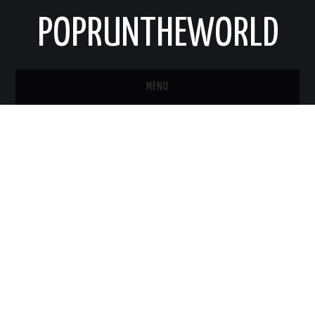
POPRUNTHEWORLD
MENU
STRONA GŁÓWNA
O MNIE
KONTAKT
NEWSLETTER