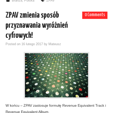
Branża
,
Polska
ZPAV
ZPAV zmienia sposób
0 Comments
przyznawania wyróżnień
cyfrowych!
Posted on
16 lutego 2017
by
Mateusz
W końcu – ZPAV zastosuje formułę Revenue Equivalent Track i
Revenue Equivalent Album.