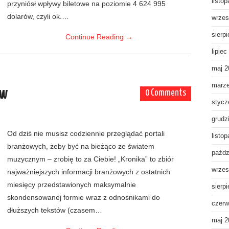
listo
przyniósł wpływy biletowe na poziomie 4 624 995
dolarów, czyli ok.…
wrzes
sierp
Continue Reading
→
lipiec
maj 2
marz
ów
0 Comments
stycz
grudz
Od dziś nie musisz codziennie przeglądać portali
listo
branżowych, żeby być na bieżąco ze światem
paźdz
muzycznym – zrobię to za Ciebie! „Kronika” to zbiór
wrzes
najważniejszych informacji branżowych z ostatnich
miesięcy przedstawionych maksymalnie
sierp
skondensowanej formie wraz z odnośnikami do
czerw
dłuższych tekstów (czasem…
maj 2