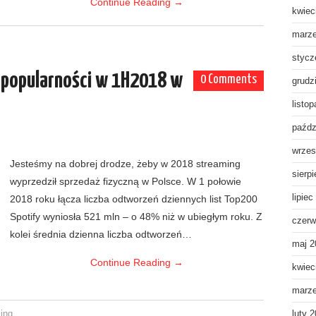
Continue Reading
→
kwiec
marz
stycz
 popularności w 1H2018 w
0 Comments
grudz
listo
paźdz
wrzes
Jesteśmy na dobrej drodze, żeby w 2018 streaming
sierp
wyprzedził sprzedaż fizyczną w Polsce. W 1 połowie
lipiec
2018 roku łącza liczba odtworzeń dziennych list Top200
Spotify wyniosła 521 mln – o 48% niż w ubiegłym roku. Z
czerw
kolei średnia dzienna liczba odtworzeń…
maj 2
Continue Reading
→
kwiec
marz
ing
luty 