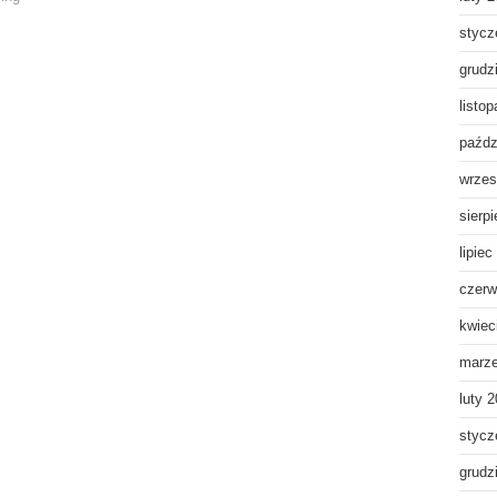
stycz
grudz
listo
paźdz
wrzes
sierp
lipiec
czerw
kwiec
marz
luty 
stycz
grudz