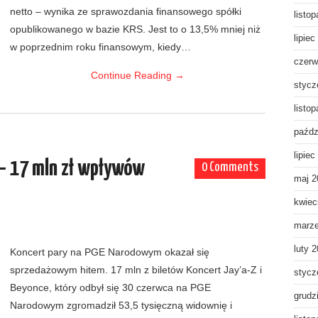
netto – wynika ze sprawozdania finansowego spółki
listo
opublikowanego w bazie KRS. Jest to o 13,5% mniej niż
lipiec
w poprzednim roku finansowym, kiedy…
czerw
Continue Reading
→
stycz
listo
paźdz
lipiec
 – 17 mln zł wpływów
0 Comments
maj 2
kwiec
marz
luty 
Koncert pary na PGE Narodowym okazał się
sprzedażowym hitem. 17 mln z biletów Koncert Jay’a-Z i
stycz
Beyonce, który odbył się 30 czerwca na PGE
grudz
Narodowym zgromadził 53,5 tysięczną widownię i