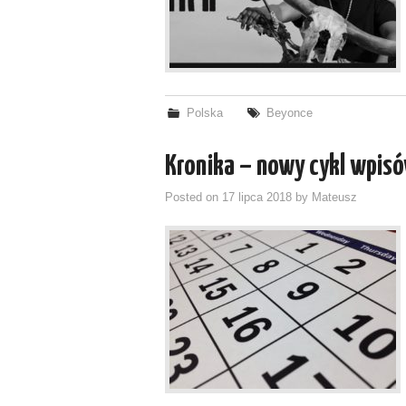
Polska
Beyonce
Kronika – nowy cykl wpis
Posted on
17 lipca 2018
by
Mateusz