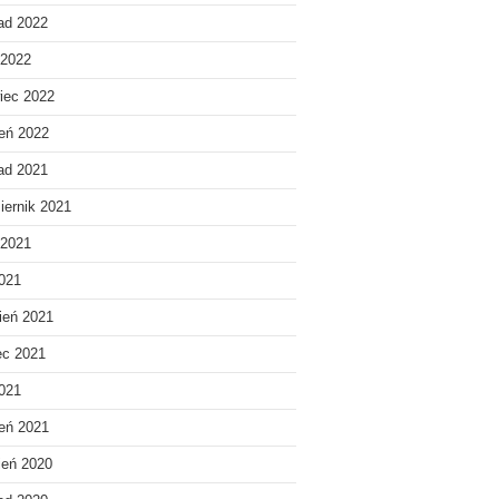
pad 2022
 2022
iec 2022
eń 2022
pad 2021
iernik 2021
 2021
021
ień 2021
ec 2021
2021
eń 2021
ień 2020