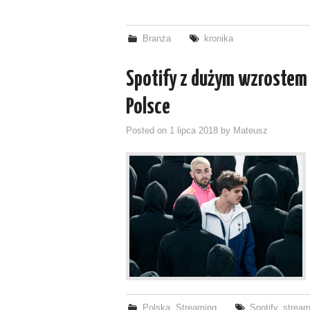
Branża
kronika
Spotify z dużym wzrostem
Polsce
Posted on
1 lipca 2018
by
Mateusz
Polska
,
Streaming
Spotify
,
stream