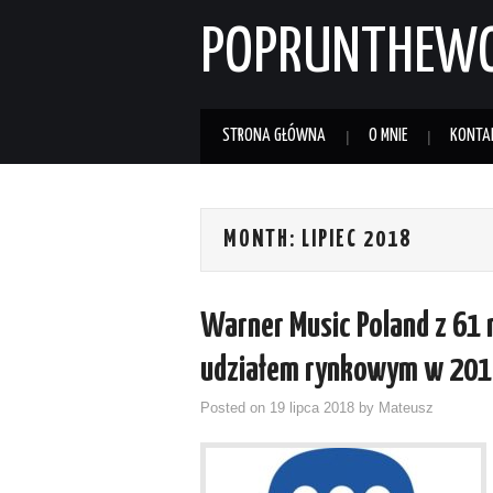
POPRUNTHEW
STRONA GŁÓWNA
O MNIE
KONTA
MONTH:
LIPIEC 2018
Warner Music Poland z 61
udziałem rynkowym w 20
Posted on
19 lipca 2018
by
Mateusz