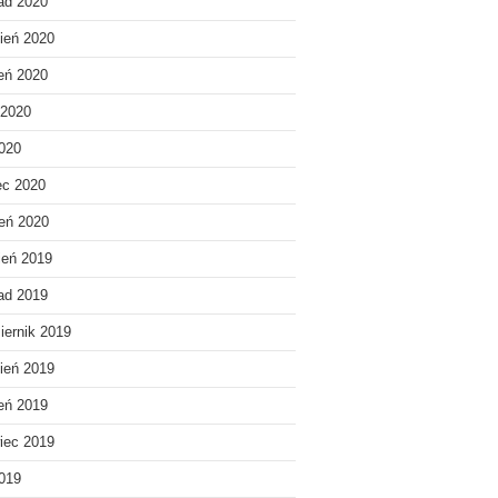
pad 2020
ień 2020
ień 2020
 2020
020
ec 2020
eń 2020
ień 2019
pad 2019
iernik 2019
ień 2019
ień 2019
iec 2019
019