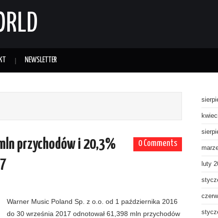
ORLD
KT
NEWSLETTER
sierp
kwiec
sierp
 mln przychodów i 20,3%
0 Comments
marz
17
luty 
stycz
czerw
Warner Music Poland Sp. z o.o. od 1 października 2016
stycz
do 30 września 2017 odnotował 61,398 mln przychodów