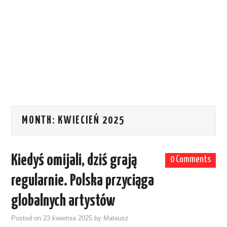
MONTH:
KWIECIEŃ 2025
Kiedyś omijali, dziś grają
0 Comments
regularnie. Polska przyciąga
globalnych artystów
Posted on
23 kwietnia 2025
by
Mateusz