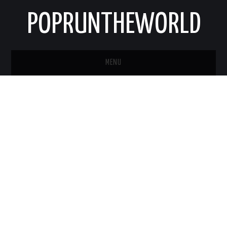
POPRUNTHEWORLD
MENU
STRONA GŁÓWNA
O MNIE
KONTAKT
NEWSLETTER