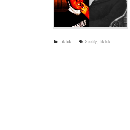
TikTok
Spotify
,
TikTok