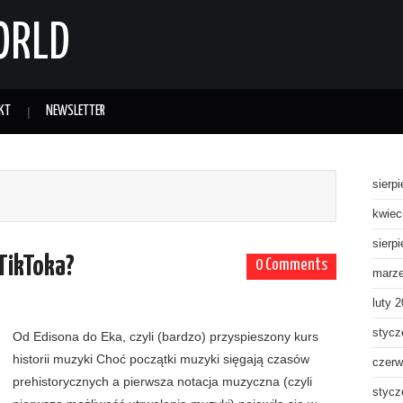
ORLD
KT
NEWSLETTER
sierp
kwiec
sierp
 TikToka?
0 Comments
marz
luty 
stycz
Od Edisona do Eka, czyli (bardzo) przyspieszony kurs
historii muzyki Choć początki muzyki sięgają czasów
czerw
prehistorycznych a pierwsza notacja muzyczna (czyli
stycz