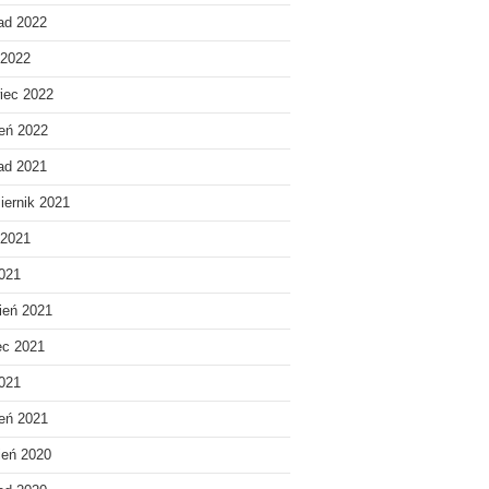
pad 2022
 2022
iec 2022
eń 2022
pad 2021
iernik 2021
 2021
021
ień 2021
ec 2021
2021
eń 2021
ień 2020