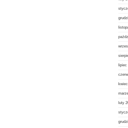
stycz
grudz
listo
paźdz
wrzes
sierp
lipiec
czerw
kwiec
marz
luty 
stycz
grudz