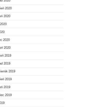
pad 2020
ień 2020
ień 2020
 2020
020
ec 2020
eń 2020
ień 2019
pad 2019
iernik 2019
ień 2019
ień 2019
iec 2019
019