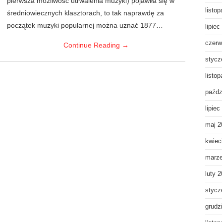
pierwsza możliwość utrwalenia muzyki) pojawiła się w
listo
średniowiecznych klasztorach, to tak naprawdę za
początek muzyki popularnej można uznać 1877…
lipiec
czerw
Continue Reading
→
stycz
listo
paźdz
lipiec
maj 2
kwiec
marz
luty 
stycz
grudz