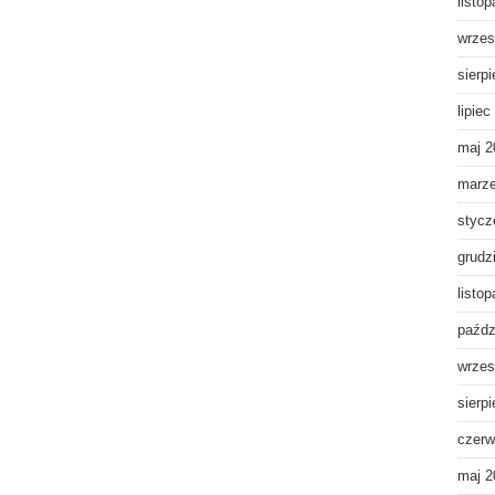
listo
wrzes
sierp
lipiec
maj 2
marz
stycz
grudz
listo
paźdz
wrzes
sierp
czerw
maj 2