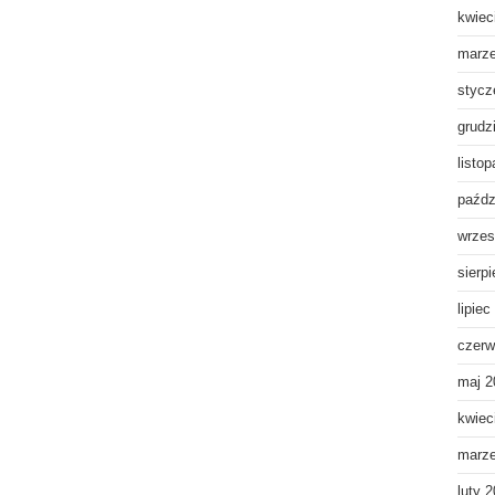
kwiec
marz
stycz
grudz
listo
paźdz
wrzes
sierp
lipiec
czerw
maj 2
kwiec
marz
luty 