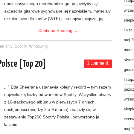
listo
obok klasycznego merchandisingu, pojawiłyby się
wrzes
akcesoria gitarowe sygnowane jej nazwiskiem, materiały
szkoleniowe dla fanów (WTF) i, co najważniejsze, jej…
sierp
Continue Reading
→
lipiec
maj 2
um only
,
Spotify
,
Windowing
marz
stycz
Polsce [Top 20]
1 Comment
grudz
listo
„÷” Eda Sheerana ustanawia kolejny rekord – tym razem
paźdz
największej liczby odtworzeń w Spotify. Wszystkie utwory
wrzes
z 16-trackowego albumu w pierwszych 7 dniach
dostępności (między 3 a 9 marca) znalazły się w
sierp
zestawieniu Top200 Spotify Polska i odtworzono je
czerw
łącznie…
maj 2