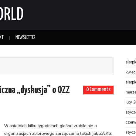
ORLD
KT
NEWSLETTER
sierp
kwiec
sierp
bliczna „dyskusja” o OZZ
0 Comments
marz
luty 
stycz
czerw
W ostatnich kilku tygodniach głośno zrobiło się o
stycz
organizacjach zbiorowego zarządzania takich jak ZAiKS.