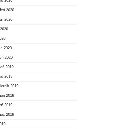
pad 2020
ień 2020
ień 2020
 2020
020
ec 2020
eń 2020
ień 2019
pad 2019
iernik 2019
ień 2019
ień 2019
iec 2019
019