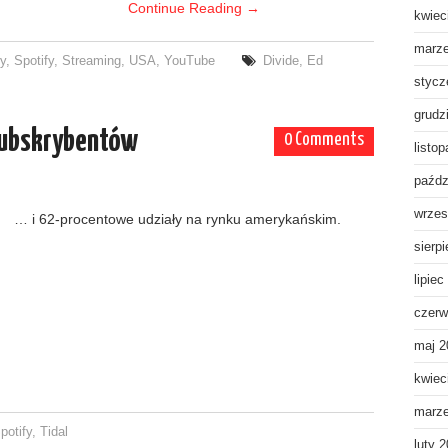
Continue Reading
→
kwiec
marz
y
,
Spotify
,
Streaming
,
USA
,
YouTube
Divide
,
Ed
stycz
grudz
subskrybentów
0 Comments
listo
paźdz
wrzes
… i 62-procentowe udziały na rynku amerykańskim.
sierp
lipiec
czerw
maj 2
kwiec
marz
potify
,
Tidal
luty 