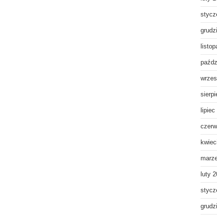
stycz
grudz
listo
paźdz
wrzes
sierp
lipiec
czerw
kwiec
marz
luty 
stycz
grudz