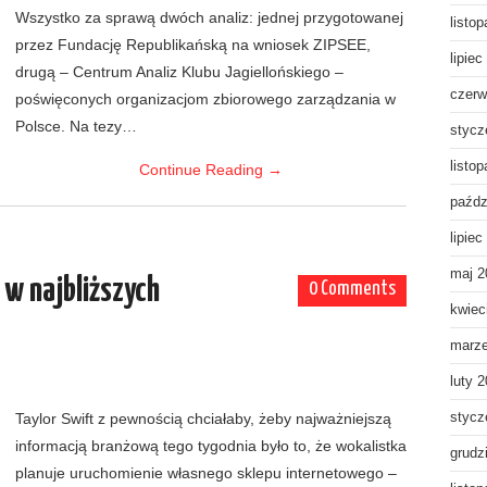
Wszystko za sprawą dwóch analiz: jednej przygotowanej
listo
przez Fundację Republikańską na wniosek ZIPSEE,
lipiec
drugą – Centrum Analiz Klubu Jagiellońskiego –
czerw
poświęconych organizacjom zbiorowego zarządzania w
Polsce. Na tezy…
stycz
listo
Continue Reading
→
paźdz
lipiec
maj 2
 w najbliższych
0 Comments
kwiec
marz
luty 
Taylor Swift z pewnością chciałaby, żeby najważniejszą
stycz
informacją branżową tego tygodnia było to, że wokalistka
grudz
planuje uruchomienie własnego sklepu internetowego –