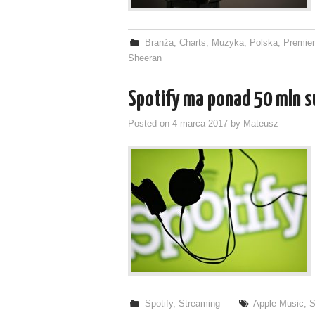
Branża
,
Charts
,
Muzyka
,
Polska
,
Premier
Sheeran
Spotify ma ponad 50 mln 
Posted on
4 marca 2017
by
Mateusz
Spotify
,
Streaming
Apple Music
,
S