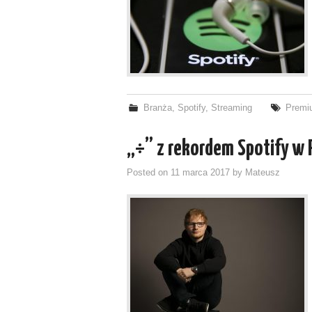
Branża
,
Spotify
,
Streaming
Premi
„÷” z rekordem Spotify w 
Posted on
11 marca 2017
by
Mateusz