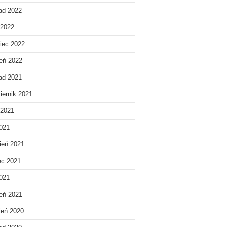
pad 2022
 2022
iec 2022
eń 2022
pad 2021
iernik 2021
 2021
021
ień 2021
ec 2021
2021
eń 2021
ień 2020