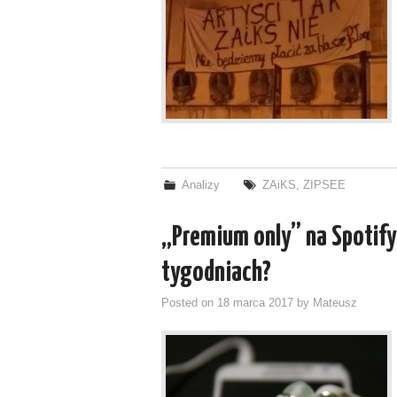
Analizy
ZAiKS
,
ZIPSEE
„Premium only” na Spotify
tygodniach?
Posted on
18 marca 2017
by
Mateusz