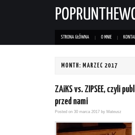
POPRUNTHEW
STRONA GŁÓWNA
O MNIE
KONTA
MONTH:
MARZEC 2017
ZAiKS vs. ZIPSEE, czyli pu
przed nami
Posted on
30 marca 2017
by
Mateusz