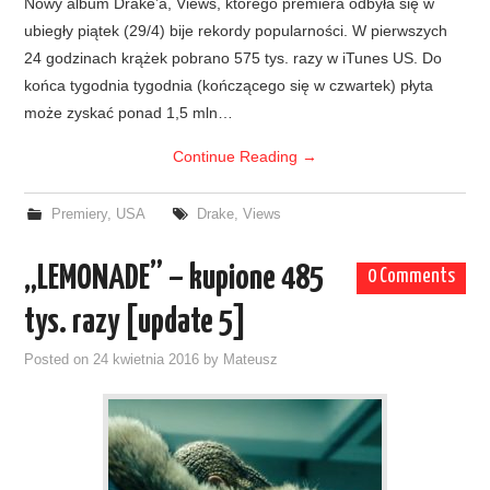
Nowy album Drake’a, Views, którego premiera odbyła się w
ubiegły piątek (29/4) bije rekordy popularności. W pierwszych
24 godzinach krążek pobrano 575 tys. razy w iTunes US. Do
końca tygodnia tygodnia (kończącego się w czwartek) płyta
może zyskać ponad 1,5 mln…
Continue Reading
→
Premiery
,
USA
Drake
,
Views
„LEMONADE” – kupione 485
0 Comments
tys. razy [update 5]
Posted on
24 kwietnia 2016
by
Mateusz