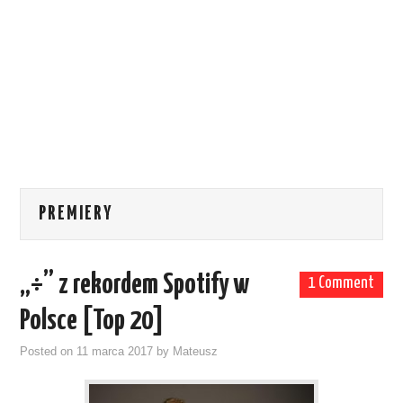
PREMIERY
„÷” z rekordem Spotify w
1 Comment
Polsce [Top 20]
Posted on
11 marca 2017
by
Mateusz