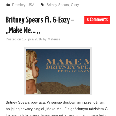
Premiery
,
USA
Britney Spears
,
Glory
Britney Spears ft. G-Eazy –
0 Comments
„Make Me… „
Posted on
15 lipca 2016
by
Mateusz
Britney Spears powraca. W sensie dosłownym i przenośnym,
bo jej najnowszy singiel „Make Me…” z gościnnym udziałem G-
Eazy’ego tylko uświadamia nam jak strasznym albumem było