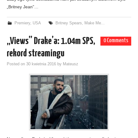
„Britney Jean”…
Premiery
,
USA
Britney Spears
,
Make Me...
„Views” Drake’a: 1.04m SPS,
0 Comments
rekord streamingu
Posted on
30 kwietnia 2016
by
Mateusz