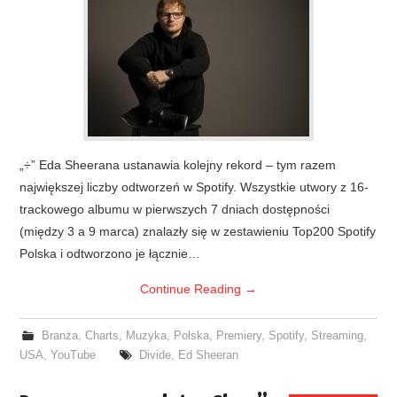
„÷” Eda Sheerana ustanawia kolejny rekord – tym razem
największej liczby odtworzeń w Spotify. Wszystkie utwory z 16-
trackowego albumu w pierwszych 7 dniach dostępności
(między 3 a 9 marca) znalazły się w zestawieniu Top200 Spotify
Polska i odtworzono je łącznie…
Continue Reading
→
Branża
,
Charts
,
Muzyka
,
Polska
,
Premiery
,
Spotify
,
Streaming
,
USA
,
YouTube
Divide
,
Ed Sheeran