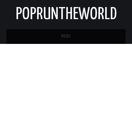
POPRUNTHEWORLD
MENU
STRONA GŁÓWNA
O MNIE
KONTAKT
NEWSLETTER