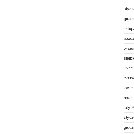
stycz
grudz
listo
paźdz
wrzes
sierp
lipiec
czerw
kwiec
marz
luty 
stycz
grudz