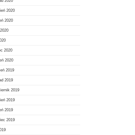
pad 2020
ień 2020
ień 2020
 2020
020
ec 2020
eń 2020
ień 2019
pad 2019
iernik 2019
ień 2019
ień 2019
iec 2019
019