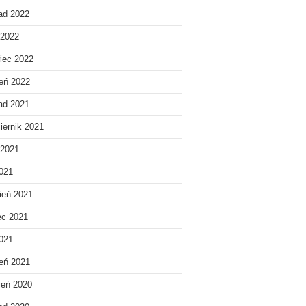
pad 2022
 2022
iec 2022
eń 2022
pad 2021
iernik 2021
 2021
021
ień 2021
ec 2021
2021
eń 2021
ień 2020