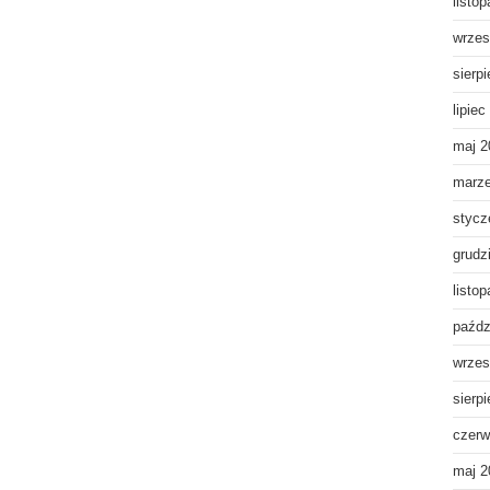
listo
wrzes
sierp
lipiec
maj 2
marz
stycz
grudz
listo
paźdz
wrzes
sierp
czerw
maj 2