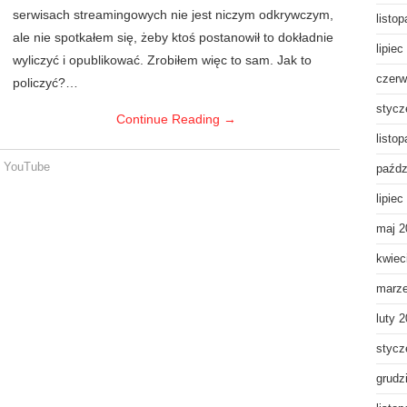
serwisach streamingowych nie jest niczym odkrywczym,
listo
ale nie spotkałem się, żeby ktoś postanowił to dokładnie
lipiec
wyliczyć i opublikować. Zrobiłem więc to sam. Jak to
czerw
policzyć?…
stycz
Continue Reading
→
listo
,
YouTube
paźdz
lipiec
maj 2
kwiec
marz
luty 
stycz
grudz