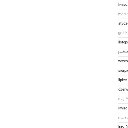
kwiec
marz
stycz
grudz
listo
paźdz
wrzes
sierp
lipiec
czerw
maj 2
kwiec
marz
luty 