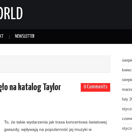
ORLD
KT
NEWSLETTER
sierp
kwiec
sierp
ęło na katalog Taylor
0 Comments
marz
luty 
stycz
czerw
To, że takie wydarzenia jak trasa koncertowa światowej
stycz
gwiazdy, wpływają na popularność jej muzyki w