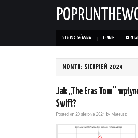
POPRUNTHEW
STRONA GŁÓWNA
O MNIE
KONTA
MONTH:
SIERPIEŃ 2024
Jak „The Eras Tour” wpłyn
Swift?
Posted on
20 sierpnia 2024
by
Mateusz