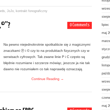
listo
wrzes
ords
,
JoJo
,
kontrakt fonograficzny
sierp
„©”?
0 Comments
lipiec
maj 2
marz
Na pewno niejednokrotnie spotkaliście się z magicznymi
stycz
znaczkami Ⓟ i © czy to na produktach fizycznych czy w
serwisach cyfrowych. Tak zwane linie P i C często są
grudz
błędnie rozumiane i szczerze mówiąc, jeszcze ja nie tak
listo
dawno nie rozumiałem co tak naprawdę oznaczają.
paźdz
Continue Reading
→
wrzes
sierp
czerw
maj 2