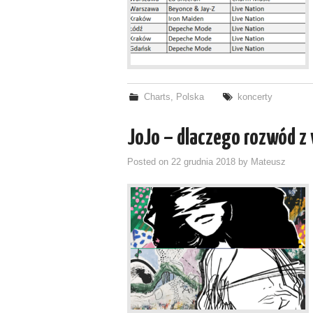
Charts
,
Polska
koncerty
JoJo – dlaczego rozwód z 
Posted on
22 grudnia 2018
by
Mateusz