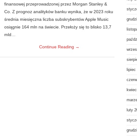
finansowej przeprowadzonej przez Morgan Stanley &
stycz
Co. Z prognoz analityków banku wynika, że w 2023 roku
średnia miesięczna liczba subskrybentów Apple Music
grudz
osiągnie 164 mln na świecie. Przełoży się to blisko 13,7
listo
mld…
paźdz
Continue Reading
→
wrzes
sierp
lipiec
czerw
kwiec
marz
luty 
stycz
grudz