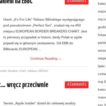
akiem na EBBC
0 Comments
kwiec
marz
Utwór „It’s For Life” Tobiasz Bilińskiego występującego
stycz
pod pseudonimem „Perfect Son”, znalazł się na #50
grudz
miejscu EUROPEAN BORDER BREAKERS CHART. Jest
listo
to pierwszy przypadek w historii, kiedy Polak w ogóle
pojawił się w głównym zestawieniu. Od EBB do
paźdz
Billboardu EUROPEAN…
wrzes
Continue Reading
→
sierp
lipiec
order breaker chart
,
tobiasz biliński
czerw
maj 2
ic… wręcz przeciwnie
0 Comments
kwiec
marz
Serwis „Apple Insider” dotarł do ciekawej analizy
luty 