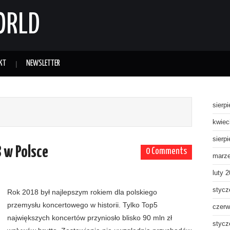
ORLD
KT
NEWSLETTER
sierp
kwiec
sierp
 w Polsce
0 Comments
marz
luty 
stycz
Rok 2018 był najlepszym rokiem dla polskiego
przemysłu koncertowego w historii. Tylko Top5
czerw
największych koncertów przyniosło blisko 90 mln zł
stycz