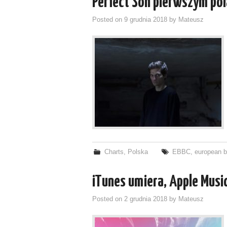
Perfect Son pierwszym pol
Posted on
9 grudnia 2018
by
Mateusz
Charts
,
Polska
EBBC
,
european b
iTunes umiera, Apple Mus
Posted on
2 grudnia 2018
by
Mateusz