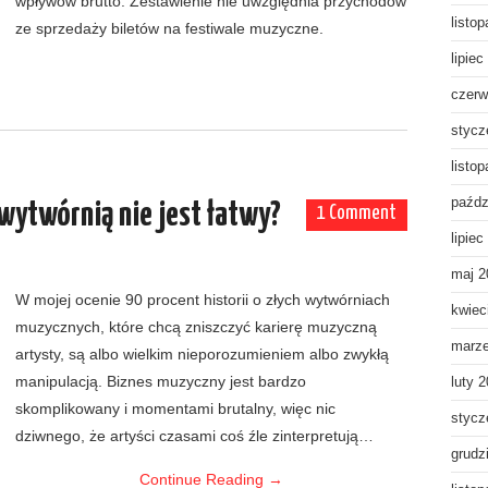
wpływów brutto. Zestawienie nie uwzględnia przychodów
listo
ze sprzedaży biletów na festiwale muzyczne.
lipiec
czerw
stycz
listo
paźdz
wytwórnią nie jest łatwy?
1 Comment
lipiec
maj 2
W mojej ocenie 90 procent historii o złych wytwórniach
kwiec
muzycznych, które chcą zniszczyć karierę muzyczną
marz
artysty, są albo wielkim nieporozumieniem albo zwykłą
manipulacją. Biznes muzyczny jest bardzo
luty 
skomplikowany i momentami brutalny, więc nic
stycz
dziwnego, że artyści czasami coś źle zinterpretują…
grudz
Continue Reading
→