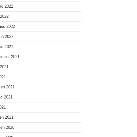
pad 2022
 2022
iec 2022
eń 2022
pad 2021
iernik 2021
 2021
021
ień 2021
ec 2021
2021
eń 2021
ień 2020