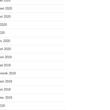
pad 2020
ień 2020
ień 2020
 2020
020
ec 2020
eń 2020
ień 2019
pad 2019
iernik 2019
ień 2019
ień 2019
iec 2019
019