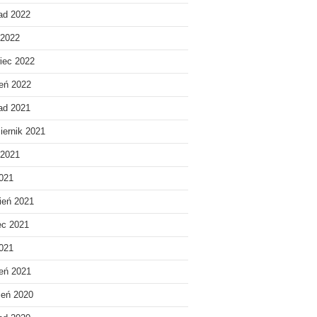
pad 2022
 2022
iec 2022
eń 2022
pad 2021
iernik 2021
 2021
021
ień 2021
ec 2021
2021
eń 2021
ień 2020