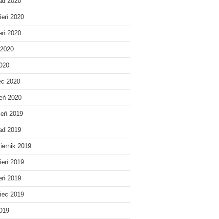
pad 2020
ień 2020
ień 2020
 2020
020
ec 2020
eń 2020
ień 2019
pad 2019
iernik 2019
ień 2019
ień 2019
iec 2019
019