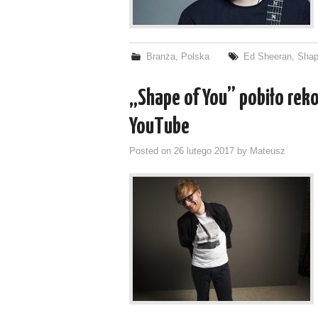
Branża
,
Polska
Ed Sheeran
,
Shap
„Shape of You” pobiło rek
YouTube
Posted on
26 lutego 2017
by
Mateusz