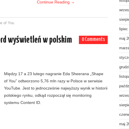
listo
Continue Reading
→
wrzes
sierp
e of You
lipiec
ord wyświetleń w polskim
maj 2
0 Comments
marz
stycz
grudz
Między 17 a 23 lutego nagranie Eda Sheerana „Shape
listo
of You” odtworzono 5,76 mln razy w Polsce w serwisie
paźdz
YouTube. Jest to jednocześnie najwyższy wynik w historii
polskiego rynku, odkąd rozpoczął się monitoring
wrzes
systemu Content ID.
sierp
czerw
maj 2