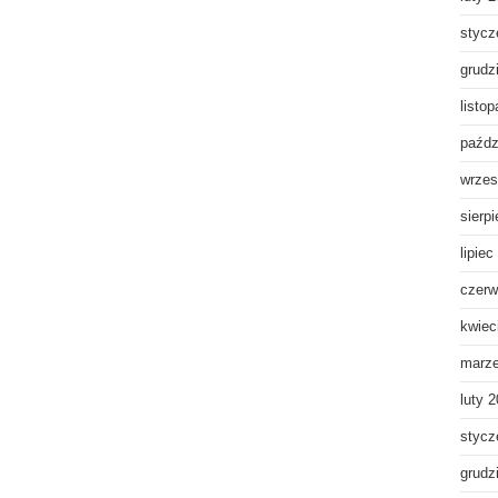
stycz
grudz
listo
paźdz
wrzes
sierp
lipiec
czerw
kwiec
marz
luty 
stycz
grudz