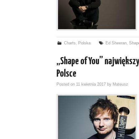
Charts
,
Polska
Ed Sheeran
,
Shap
„Shape of You” największ
Polsce
Posted on
11 kwietnia 2017
by
Mateusz