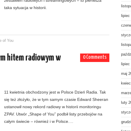
zestawień radiowych i streamingowych – to pierwsza
listo
taka sytuacja w historii.
lipiec
czerw
stycz
e of You
listo
paźdz
ym hitem radiowym w
0 Comments
lipiec
maj 2
kwiec
11 kwietnia obchodzony jest w Polsce Dzień Radia. Tak
marz
się też złożyło, że w tym samym czasie Edward Sheeran
luty 
ustanowił nowy rekord radiowy w historii monitoringu
stycz
ZPAV. Utwór „Shape of You” podbił listy przebojów na
całym świecie – również i w Polsce.…
grudz