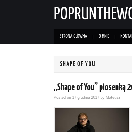
POPRUNTHEW
STRONA GŁÓWNA
O MNIE
KONTA
SHAPE OF YOU
„Shape of You” piosenką 2
Posted on
17 grudnia 2017
by
Mateusz