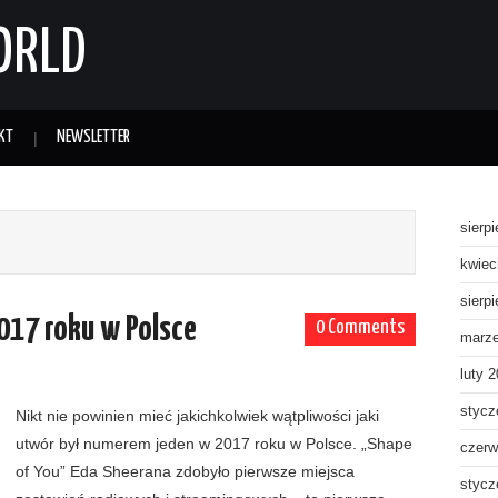
ORLD
KT
NEWSLETTER
sierp
kwiec
sierp
017 roku w Polsce
0 Comments
marz
luty 
stycz
Nikt nie powinien mieć jakichkolwiek wątpliwości jaki
utwór był numerem jeden w 2017 roku w Polsce. „Shape
czerw
of You” Eda Sheerana zdobyło pierwsze miejsca
stycz