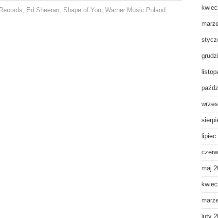
kwiec
 Records
,
Ed Sheeran
,
Shape of You
,
Warner Music Poland
marz
stycz
grudz
listo
paźdz
wrzes
sierp
lipiec
czerw
maj 2
kwiec
marz
luty 