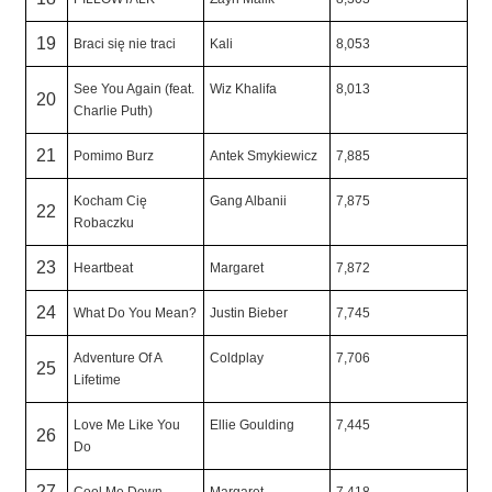
19
Braci się nie traci
Kali
8,053
See You Again (feat.
Wiz Khalifa
8,013
20
Charlie Puth)
21
Pomimo Burz
Antek Smykiewicz
7,885
Kocham Cię
Gang Albanii
7,875
22
Robaczku
23
Heartbeat
Margaret
7,872
24
What Do You Mean?
Justin Bieber
7,745
Adventure Of A
Coldplay
7,706
25
Lifetime
Love Me Like You
Ellie Goulding
7,445
26
Do
27
Cool Me Down
Margaret
7,418