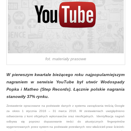
fot. materiały prasowe
W pierwszym kwartale bieżącego roku najpopularniejszym
nagraniem w serwisie YouTube był utwór Wodospady
Popka i Matheo (Step Records). Łącznie polskie nagrania
stanowiły 37% rynku.
Zestawienie opracowane na podstawie danych z systemu zarządzania treścią Google
za okres 1 stycznia 2016 – 31 marca 2016. W zestawieniach uwzględniono
odtworzenia z kont oficjalnych wykonawców oraz nieoficjalnych. Identyfikacja nagrań
odbywa się poprzez dopasowanie treści do akustycznych fingerprintów
wygenerowanych przez system na podstawie przesłanych rzez właścicieli praw ścieżek-