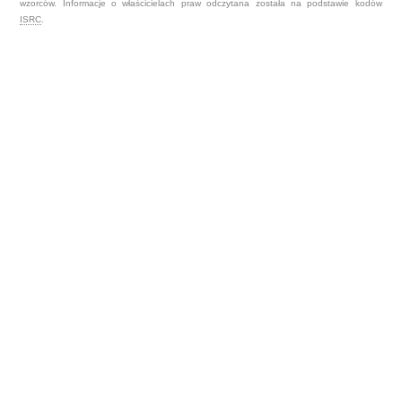
wzorców. Informacje o właścicielach praw odczytana została na podstawie kodów
ISRC
.