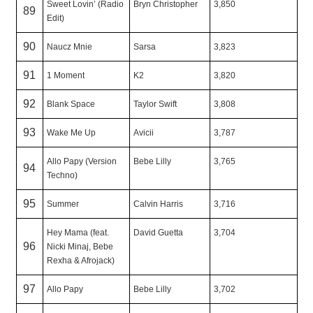
Sweet Lovin’ (Radio
Bryn Christopher
3,850
89
Edit)
90
Naucz Mnie
Sarsa
3,823
91
1 Moment
K2
3,820
92
Blank Space
Taylor Swift
3,808
93
Wake Me Up
Avicii
3,787
Allo Papy (Version
Bebe Lilly
3,765
94
Techno)
95
Summer
Calvin Harris
3,716
Hey Mama (feat.
David Guetta
3,704
96
Nicki Minaj, Bebe
Rexha & Afrojack)
97
Allo Papy
Bebe Lilly
3,702