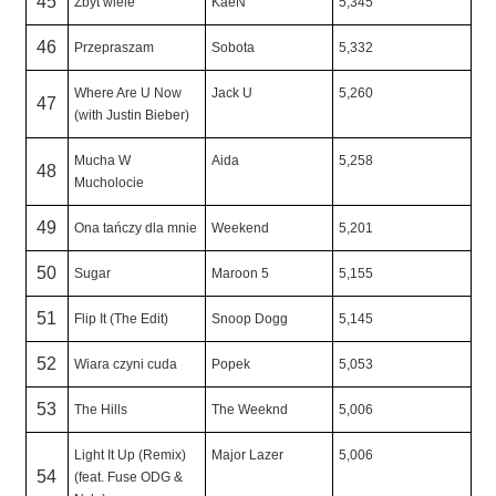
45
Zbyt wiele
KaeN
5,345
46
Przepraszam
Sobota
5,332
Where Are U Now
Jack U
5,260
47
(with Justin Bieber)
Mucha W
Aida
5,258
48
Mucholocie
49
Ona tańczy dla mnie
Weekend
5,201
50
Sugar
Maroon 5
5,155
51
Flip It (The Edit)
Snoop Dogg
5,145
52
Wiara czyni cuda
Popek
5,053
53
The Hills
The Weeknd
5,006
Light It Up (Remix)
Major Lazer
5,006
54
(feat. Fuse ODG &