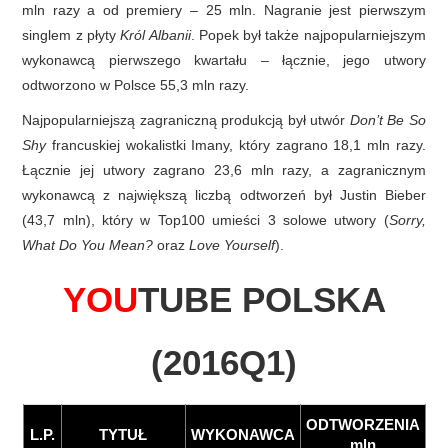
mln razy a od premiery – 25 mln. Nagranie jest pierwszym
singlem z płyty
Król Albanii
. Popek był także najpopularniejszym
wykonawcą pierwszego kwartału – łącznie, jego utwory
odtworzono w Polsce 55,3 mln razy.
Najpopularniejszą zagraniczną produkcją był utwór
Don’t Be So
Shy
francuskiej wokalistki Imany, który zagrano 18,1 mln razy.
Łącznie jej utwory zagrano 23,6 mln razy, a zagranicznym
wykonawcą z największą liczbą odtworzeń był Justin Bieber
(43,7 mln), który w Top100 umieści 3 solowe utwory (
Sorry,
What Do You Mean?
oraz
Love Yourself
).
YOU
TUBE POLSKA
(2016Q1)
ODTWORZENIA
L.P.
TYTUŁ
WYKONAWCA
mln