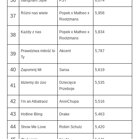
36
Gangnam Style
PSY
6,074
Różni nas wiele
Popek x Matheo x
5,956
37
Rootzmans
Każdy z nas
Popek x Matheo x
5,834
38
Rootzmans
Prawdziwa miłość to
Akcent
5,787
39
Ty
40
Zapomnij Mi
Sarsa
5,619
Idziemy do zoo
Dziecięce
5,535
41
Przeboje
42
I’m an Albatraoz
AronChupa
5,516
43
Hotline Bling
Drake
5,463
44
Show Me Love
Robin Schulz
5,420