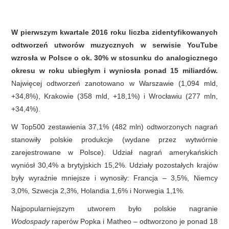
W pierwszym kwartale 2016 roku liczba zidentyfikowanych
odtworzeń utworów muzycznych w serwisie YouTube
wzrosła w Polsce o ok. 30% w stosunku do analogicznego
okresu w roku ubiegłym i wyniosła ponad 15 miliardów.
Najwięcej odtworzeń zanotowano w Warszawie (1,094 mld,
+34,8%), Krakowie (358 mld, +18,1%) i Wrocławiu (277 mln,
+34,4%).
W Top500 zestawienia 37,1% (482 mln) odtworzonych nagrań
stanowiły polskie produkcje (wydane przez wytwórnie
zarejestrowane w Polsce). Udział nagrań amerykańskich
wyniósł 30,4% a brytyjskich 15,2%. Udziały pozostałych krajów
były wyraźnie mniejsze i wynosiły: Francja – 3,5%, Niemcy
3,0%, Szwecja 2,3%, Holandia 1,6% i Norwegia 1,1%.
Najpopularniejszym utworem było polskie nagranie
Wodospady
raperów Popka i Matheo – odtworzono je ponad 18