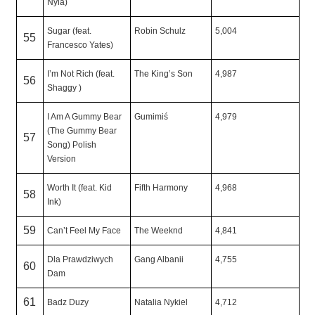
Nyla)
Sugar (feat.
Robin Schulz
5,004
55
Francesco Yates)
I’m Not Rich (feat.
The King’s Son
4,987
56
Shaggy )
I Am A Gummy Bear
Gumimiś
4,979
(The Gummy Bear
57
Song) Polish
Version
Worth It (feat. Kid
Fifth Harmony
4,968
58
Ink)
59
Can’t Feel My Face
The Weeknd
4,841
Dla Prawdziwych
Gang Albanii
4,755
60
Dam
61
Badz Duzy
Natalia Nykiel
4,712