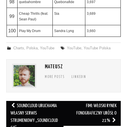
98
quebahombre
Quebonafide
3,697
Cheap Thrills (feat.
Sia
3,689
99
Sean Paul)
100
Play My Drum
Sandra Lyng
3,660
Charts
,
Polska
,
YouTube
YouTube
,
YouTube Polska
MATEUSZ
MORE POSTS
LINKEDIN
Post
SOUNDCLOUD URUCHAMIA
FIMI: WŁOSKI RYNEK
navigation
WŁASNY SERWIS
FONOGRAFICZNY URÓSŁ O
STRUMIENIOWY „SOUNDCLOUD
21%