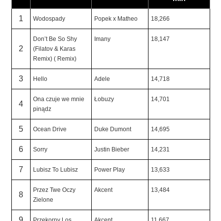
1
Wodospady
Popek x Matheo
18,266
Don’t Be So Shy
Imany
18,147
2
(Filatov & Karas
Remix) ( Remix)
3
Hello
Adele
14,718
Ona czuje we mnie
Łobuzy
14,701
4
pinądz
5
Ocean Drive
Duke Dumont
14,695
6
Sorry
Justin Bieber
14,231
7
Lubisz To Lubisz
Power Play
13,633
Przez Twe Oczy
Akcent
13,484
8
Zielone
9
Przekorny Los
Akcent
11,667