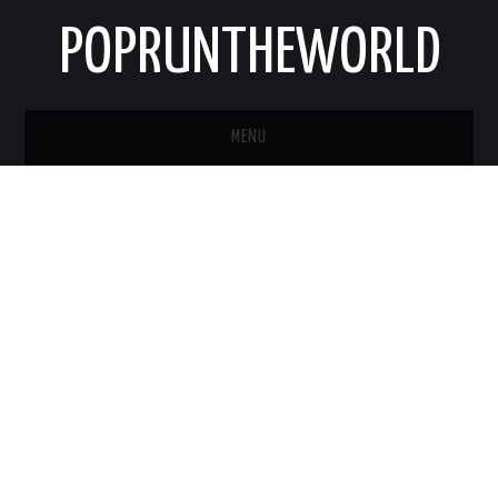
POPRUNTHEWORLD
MENU
STRONA GŁÓWNA
O MNIE
KONTAKT
NEWSLETTER