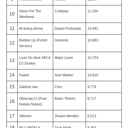
Hymn For The
Coldplay
11,184
10
Weekend
11
W dobrą stronę
Dawid Podsiadło
10,991
Bubble Up (Polish
Gumimiś
10,863
12
Version)
Lean On (feat. MO &
Major Lazer
10,754
13
DJ Snake)
14
Faded
Alan Walker
10,616
15
Zabiorę nas
Cleo
9,779
Obiecuję Ci (Feat.
Buka / Rahim
8,717
16
Natalia Nykiel)
17
Stitches
Shawn Mendes
8,512
18
PILLOWTALK
Zayn Malik
8,303