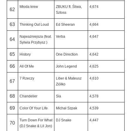
Młoda krew
ZBUKU ft. Śliwa,
4,674
62
Sztoss
63
Thinking Out Loud
Ed Sheeran
4,664
Najważniejsza (feat.
Verba
4,647
64
Sylwia Przybysz )
65
History
One Direction
4,642
66
All Of Me
John Legend
4,625
7 Rzeczy
Liber & Mateusz
4,610
67
Ziółko
68
Chandelier
Sia
4,578
69
Color Of Your Life
Michał Szpak
4,539
Turn Down For What
DJ Snake
4,447
70
(DJ Snake & Lil Jon)