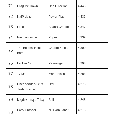
71
Drag Me Down
One Direction
4,445
72
NajPiekne
Power Play
4,435
73
Focus
Ariana Grande
4,347
74
Nie mów mu nic
Popek
4,339
The Bestest in the
Charlie & Lola
4,309
75
Barn
76
Let Her Go
Passenger
4,298
77
Ty I Ja
Mario Bischin
4,288
Cheerleader (Felix
Omi
4,273
78
Jaehn Remix)
79
Między mną a Tobą
Sulin
4,248
Party Crasher
Nils van Zandt
4,218
80