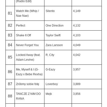
(Radio Edit)
Watch Me (Whip /
Silento
4,149
81
Nae Nae)
82
Perfect
One Direction
4,132
83
Shake It Off
Taylor Swift
4,103
84
Never Forget You
Zara Larsson
4,049
Locked Away (feat.
R. City
4,042
85
Adam Levine)
Me, Myself & I (G-
G-Eazy
3,957
86
Eazy x Bebe Rexha)
87
Zróbmy sobie fotę
Loverboy
3,889
TANCZE Z NIM DO
Mejk
3,856
88
RANA