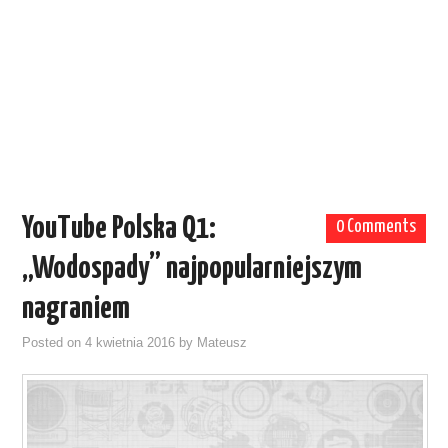
YouTube Polska Q1:
0 Comments
„Wodospady” najpopularniejszym
nagraniem
Posted on
4 kwietnia 2016
by
Mateusz