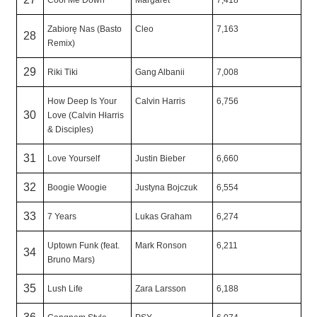
Zabiorę Nas (Basto
Cleo
7,163
28
Remix)
29
Riki Tiki
Gang Albanii
7,008
How Deep Is Your
Calvin Harris
6,756
30
Love (Calvin Hłarris
& Disciples)
31
Love Yourself
Justin Bieber
6,660
32
Boogie Woogie
Justyna Bojczuk
6,554
33
7 Years
Lukas Graham
6,274
Uptown Funk (feat.
Mark Ronson
6,211
34
Bruno Mars)
35
Lush Life
Zara Larsson
6,188