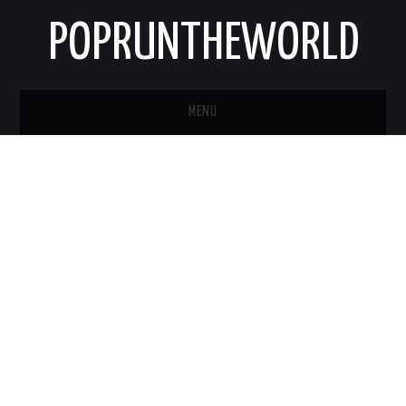
POPRUNTHEWORLD
MENU
STRONA GŁÓWNA
O MNIE
KONTAKT
NEWSLETTER