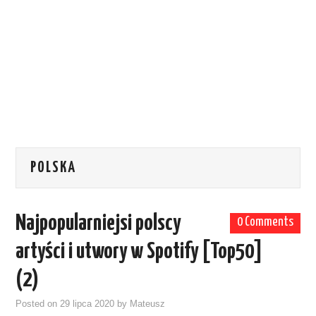
POLSKA
Najpopularniejsi polscy
0 Comments
artyści i utwory w Spotify [Top50]
(2)
Posted on
29 lipca 2020
by
Mateusz