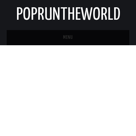
POPRUNTHEWORLD
MENU
STRONA GŁÓWNA
O MNIE
KONTAKT
NEWSLETTER