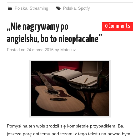
Polska
,
Streaming
Polska
,
Spotfy
„Nie nagrywamy po
0 Comments
angielsku, bo to nieopłacalne”
Posted on
24 marca 2016
by
Mateusz
Pomysł na ten wpis zrodził się kompletnie przypadkiem. Ba,
jeszcze parę dni temu pod tezami z tego tekstu na pewno bym