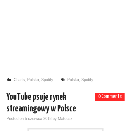
Charts
,
Polska
,
Spotify
Polska
,
Spotify
YouTube psuje rynek
0 Comments
streamingowy w Polsce
Posted on
5 czerwca 2018
by
Mateusz