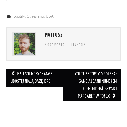
Spotify
,
Streaming
,
USA
MATEUSZ
MORE POSTS
LINKEDIN
Post
IFPI I SOUNDEXCHANGE
YOUTUBE TOP100 POLSKA:
navigation
UDOSTĘPNIAJĄ BAZĘ ISRC
GANG ALBANII NUMEREM
JEDEN, MICHAŁ SZPAK I
MARGARET W TOP10