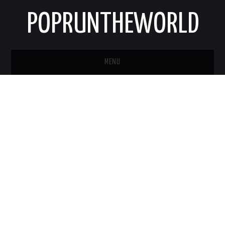
POPRUNTHEWORLD
MENU
STRONA GŁÓWNA
O MNIE
KONTAKT
NEWSLETTER