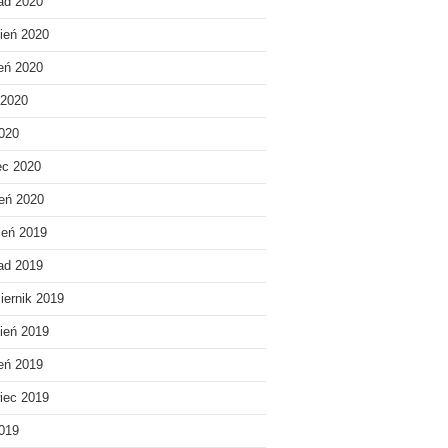
pad 2020
ień 2020
ień 2020
 2020
020
ec 2020
eń 2020
ień 2019
pad 2019
iernik 2019
ień 2019
ień 2019
iec 2019
019