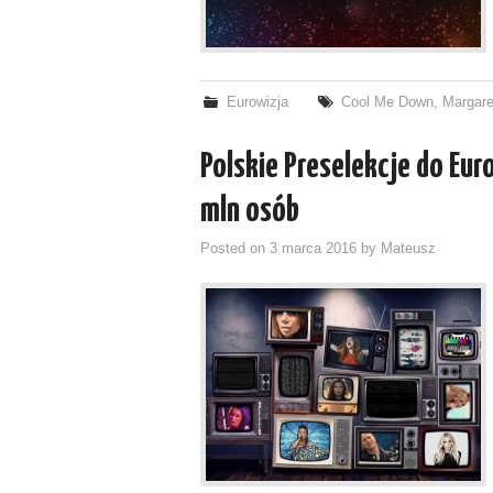
Eurowizja
Cool Me Down
,
Margare
Polskie Preselekcje do Eur
mln osób
Posted on
3 marca 2016
by
Mateusz