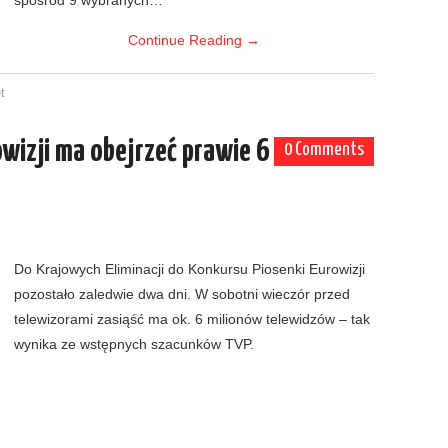
spośród 9 wybranych…
Continue Reading
→
t
owizji ma obejrzeć prawie 6
0 Comments
Do Krajowych Eliminacji do Konkursu Piosenki Eurowizji
pozostało zaledwie dwa dni. W sobotni wieczór przed
telewizorami zasiąść ma ok. 6 milionów telewidzów – tak
wynika ze wstępnych szacunków TVP.