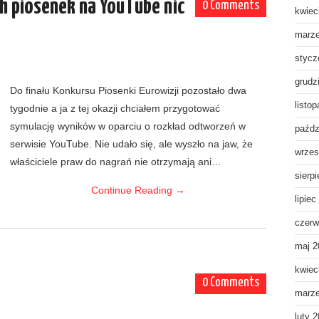
h piosenek na YouTube nic
0 Comments
kwiec
marz
stycz
grudz
Do finału Konkursu Piosenki Eurowizji pozostało dwa
listo
tygodnie a ja z tej okazji chciałem przygotować
symulację wyników w oparciu o rozkład odtworzeń w
paźdz
serwisie YouTube. Nie udało się, ale wyszło na jaw, że
wrzes
właściciele praw do nagrań nie otrzymają ani…
sierp
Continue Reading
→
lipiec
czerw
maj 2
kwiec
0 Comments
marz
luty 