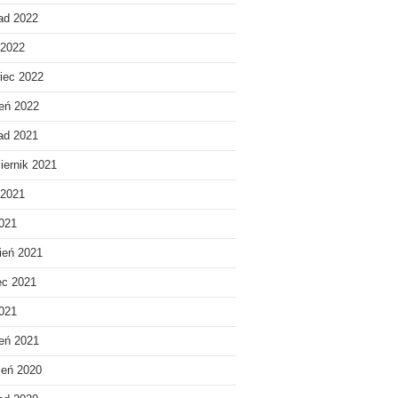
pad 2022
 2022
iec 2022
eń 2022
pad 2021
iernik 2021
 2021
021
ień 2021
ec 2021
2021
eń 2021
ień 2020