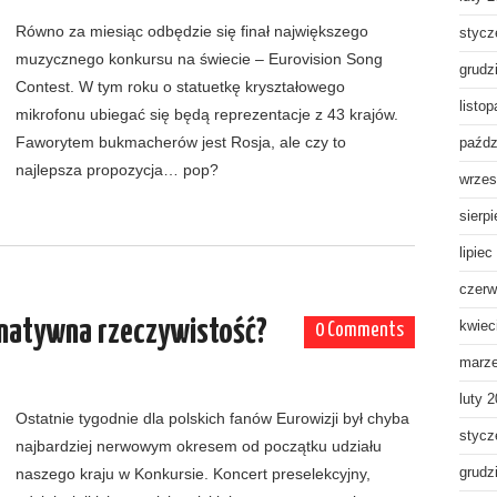
Równo za miesiąc odbędzie się finał największego
stycz
muzycznego konkursu na świecie – Eurovision Song
grudz
Contest. W tym roku o statuetkę kryształowego
listo
mikrofonu ubiegać się będą reprezentacje z 43 krajów.
Faworytem bukmacherów jest Rosja, ale czy to
paźdz
najlepsza propozycja… pop?
wrzes
sierp
lipiec
czerw
rnatywna rzeczywistość?
kwiec
0 Comments
marz
luty 
Ostatnie tygodnie dla polskich fanów Eurowizji był chyba
stycz
najbardziej nerwowym okresem od początku udziału
naszego kraju w Konkursie. Koncert preselekcyjny,
grudz