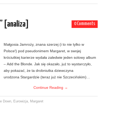
” [analiza]
0 Comments
Małgosia Jamroży, znana szerzej (i to nie tylko w
Polsce!) pod pseudonimem Margaret, w swojej
króciutkiej karierze wydała zaledwie jeden solowy album
– Add the Blonde. Jak się okazało, już to wystarczyło,
aby pokazać, że ta drobniutka dziewczyna
urodzona Stargardzie (teraz już nie Szczecińskim)…
Continue Reading
→
Me Down
,
Eurowizja
,
Margaret