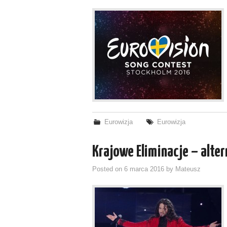
Eurowizja
Eurowizja
Krajowe Eliminacje – alte
Posted on
6 marca 2016
by
Mateusz