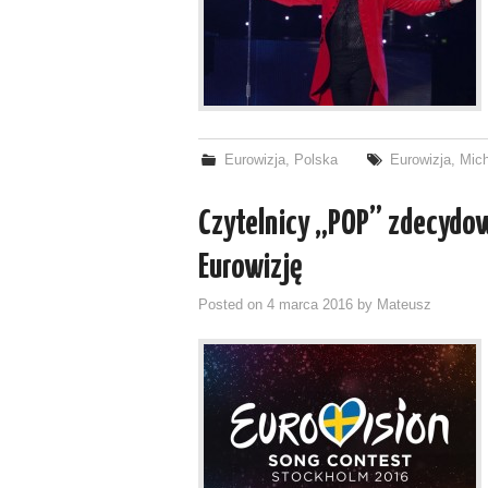
Eurowizja
,
Polska
Eurowizja
,
Mic
Czytelnicy „POP” zdecydow
Eurowizję
Posted on
4 marca 2016
by
Mateusz