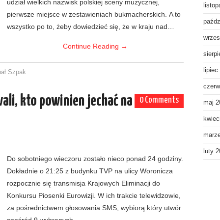
udział wielkich nazwisk polskiej sceny muzycznej,
listo
pierwsze miejsce w zestawieniach bukmacherskich. A to
paźdz
wszystko po to, żeby dowiedzieć się, że w kraju nad…
wrzes
Continue Reading
→
sierp
lipiec
hał Szpak
czerw
ali, kto powinien jechać na
0 Comments
maj 2
kwiec
marz
luty 
Do sobotniego wieczoru zostało nieco ponad 24 godziny.
Dokładnie o 21:25 z budynku TVP na ulicy Woronicza
rozpocznie się transmisja Krajowych Eliminacji do
Konkursu Piosenki Eurowizji. W ich trakcie telewidzowie,
za pośrednictwem głosowania SMS, wybiorą który utwór