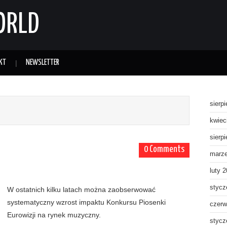
ORLD
KT
NEWSLETTER
sierp
kwiec
sierp
0 Comments
marz
luty 
stycz
W ostatnich kilku latach można zaobserwować
systematyczny wzrost impaktu Konkursu Piosenki
czerw
Eurowizji na rynek muzyczny.
stycz