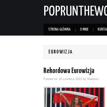
POPRUNTHEW
STRONA GŁÓWNA
O MNIE
KONTA
EUROWIZJA
Rekordowa Eurowizja
Posted on
10 czerwca 2023
by
Mateusz