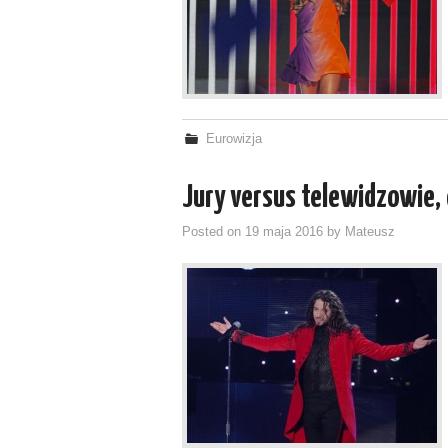
Eurowizja
Jury versus telewidzowie,
Posted on
19 maja 2016
by
Mateusz