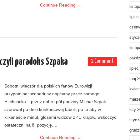
Continue Reading
→
listo
lipiec
czerw
stycz
listo
paźdz
 czyli paradoks Szpaka
1 Comment
lipiec
maj 2
Sobotni wieczór dla polskich fanów Eurowizji
kwiec
przypominał scenariusz napisany przez samego
marz
Hitchcocka – przez dobre pół godziny Michał Szpak
szorował po dnie konkursowej tabeli, po to aby w
luty 
kilkanaście minut, głosami widzów z 41 krajów, wskoczyć
stycz
ostateczni na 8. pozycję.…
grudz
Continue Reading
→