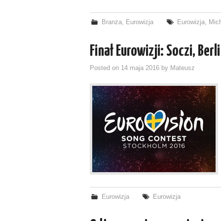
Branża
,
Eurowizja
Eurowizja
,
Mic
Finał Eurowizji: Soczi, Be
Posted on
14 maja 2016
by
Mateusz
Eurowizja
Eurowizja