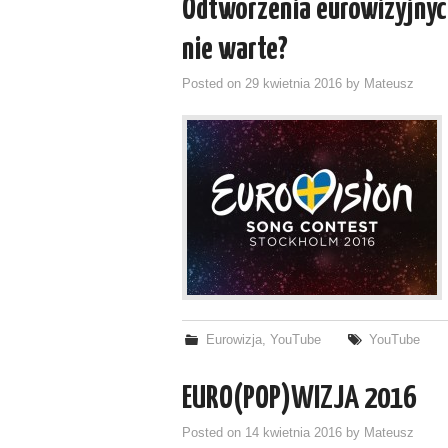
Odtworzenia eurowizyjnyc
nie warte?
Posted on
29 kwietnia 2016
by
Mateusz
Eurowizja
,
YouTube
YouTube
EURO(POP)WIZJA 2016
Posted on
14 kwietnia 2016
by
Mateusz