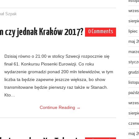
listo
wrzes
hał Szpak
sierp
rlin czy jednak Kraków 2017?
0 Comments
lipiec
maj 2
marz
Dzisiaj równo o 21:00 w stolicy Szwecji rozpocznie się
stycz
finał 61. Konkursu Piosenki Eurowizji. Co roku
wydarzenie gromadzi ponad 200 mln telewidzów, w tym
grudz
liczba ta będzie zapewne jeszcze większa, bo show
listo
transmitowane będzie pierwszy raz także w Stanach.
paźdz
Kto…
wrzes
Continue Reading
→
sierp
czerw
maj 2